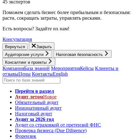
45 экспертов
Поможем сделать бизнес более прибыльным и безопасным:
расти, cокращать затраты, управлять рисками.
Есть вопросы? Задайте их нам!
Консультация
Вернуться
Закрыть
Аудиторские услуги
Налоговая безопасность
Консалтинг и проекты
Компания
База знаний
Мероприятия
Кейсы
Клиенты и
отзывы
Цены
Контакты
English
Перейти в раздел
Аудит летом
Новое
Обязательный аудит
Инициативный аудит
Налоговый аудит
Аудит за 2026 год
Аудит со страховкой от претензий ФНС
Проверка бизнеса (Due Diligence)
Форензик