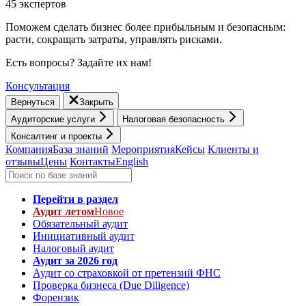
45 экспертов
Поможем сделать бизнес более прибыльным и безопасным:
расти, cокращать затраты, управлять рисками.
Есть вопросы? Задайте их нам!
Консультация
Вернуться
Закрыть
Аудиторские услуги
Налоговая безопасность
Консалтинг и проекты
Компания
База знаний
Мероприятия
Кейсы
Клиенты и
отзывы
Цены
Контакты
English
Перейти в раздел
Аудит летом
Новое
Обязательный аудит
Инициативный аудит
Налоговый аудит
Аудит за 2026 год
Аудит со страховкой от претензий ФНС
Проверка бизнеса (Due Diligence)
Форензик