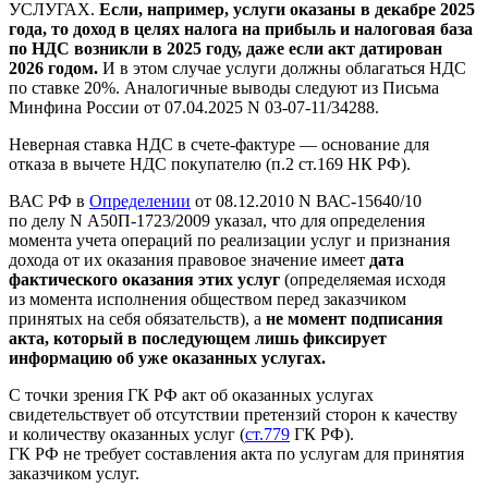
УСЛУГАХ.
Если, например, услуги оказаны в декабре 2025
года, то доход в целях налога на прибыль и налоговая база
по НДС возникли в 2025 году, даже если акт датирован
2026 годом.
И в этом случае услуги должны облагаться НДС
по ставке 20%. Аналогичные выводы следуют из Письма
Минфина России от 07.04.2025 N 03-07-11/34288.
Неверная ставка НДС в счете-фактуре — основание для
отказа в вычете НДС покупателю (п.2 ст.169 НК РФ).
ВАС РФ в
Определении
от 08.12.2010 N ВАС-15640/10
по делу N А50П-1723/2009 указал, что для определения
момента учета операций по реализации услуг и признания
дохода от их оказания правовое значение имеет
дата
фактического оказания этих услуг
(определяемая исходя
из момента исполнения обществом перед заказчиком
принятых на себя обязательств), а
не момент подписания
акта, который в последующем лишь фиксирует
информацию об уже оказанных услугах.
С точки зрения ГК РФ акт об оказанных услугах
свидетельствует об отсутствии претензий сторон к качеству
и количеству оказанных услуг (
ст.779
ГК РФ).
ГК РФ не требует составления акта по услугам для принятия
заказчиком услуг.