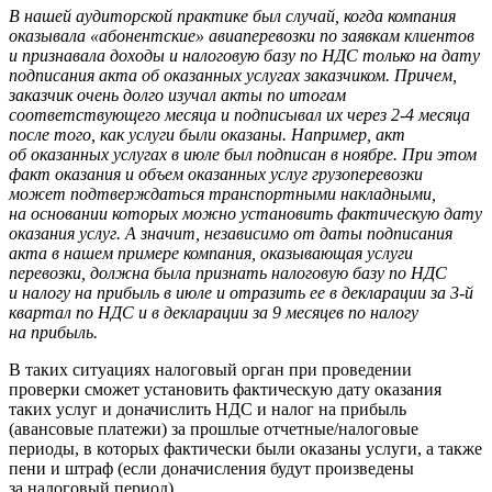
В нашей аудиторской практике был случай, когда компания
оказывала «абонентские» авиаперевозки по заявкам клиентов
и признавала доходы и налоговую базу по НДС только на дату
подписания акта об оказанных услугах заказчиком. Причем,
заказчик очень долго изучал акты по итогам
соответствующего месяца и подписывал их через 2-4 месяца
после того, как услуги были оказаны. Например, акт
об оказанных услугах в июле был подписан в ноябре. При этом
факт оказания и объем оказанных услуг грузоперевозки
может подтверждаться транспортными накладными,
на основании которых можно установить фактическую дату
оказания услуг. А значит, независимо от даты подписания
акта в нашем примере компания, оказывающая услуги
перевозки, должна была признать налоговую базу по НДС
и налогу на прибыль в июле и отразить ее в декларации за 3-й
квартал по НДС и в декларации за 9 месяцев по налогу
на прибыль.
В таких ситуациях налоговый орган при проведении
проверки сможет установить фактическую дату оказания
таких услуг и доначислить НДС и налог на прибыль
(авансовые платежи) за прошлые отчетные/налоговые
периоды, в которых фактически были оказаны услуги, а также
пени и штраф (если доначисления будут произведены
за налоговый период).