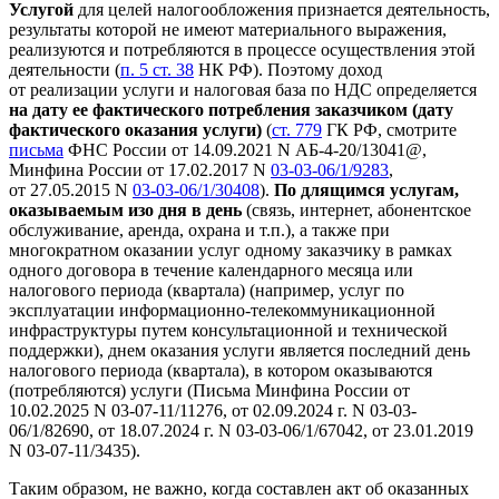
Услугой
для целей налогообложения признается деятельность,
результаты которой не имеют материального выражения,
реализуются и потребляются в процессе осуществления этой
деятельности (
п. 5 ст. 38
НК РФ). Поэтому доход
от реализации услуги и налоговая база по НДС определяется
на дату ее фактического потребления заказчиком (дату
фактического оказания услуги)
(
ст. 779
ГК РФ, смотрите
письма
ФНС России от 14.09.2021 N АБ-4-20/13041@,
Минфина России от 17.02.2017 N
03-03-06/1/9283
,
от 27.05.2015 N
03-03-06/1/30408
).
По длящимся услугам,
оказываемым изо дня в день
(связь, интернет, абонентское
обслуживание, аренда, охрана и т.п.), а также при
многократном оказании услуг одному заказчику в рамках
одного договора в течение календарного месяца или
налогового периода (квартала) (например, услуг по
эксплуатации информационно-телекоммуникационной
инфраструктуры путем консультационной и технической
поддержки), днем оказания услуги является последний день
налогового периода (квартала), в котором оказываются
(потребляются) услуги (Письма Минфина России от
10.02.2025 N 03-07-11/11276, от 02.09.2024 г. N 03-03-
06/1/82690, от 18.07.2024 г. N 03-03-06/1/67042, от 23.01.2019
N 03-07-11/3435).
Таким образом, не важно, когда составлен акт об оказанных