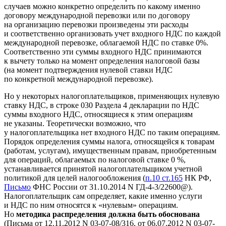
случаев можно конкретно определить по какому именно
договору международной перевозки или по договору
на организацию перевозки произведены эти расходы
и соответственно организовать учет входного НДС по каждой
международной перевозке, облагаемой НДС по ставке 0%.
Соответственно эти суммы входного НДС принимаются
к вычету только на момент определения налоговой базы
(на момент подтверждения нулевой ставки НДС
по конкретной международной перевозке).
Но у некоторых налогоплательщиков, применяющих нулевую
ставку НДС, в строке 030 Раздела 4 декларации по НДС
суммы входного НДС, относящиеся к этим операциям
не указаны. Теоретически возможно, что
у налогоплательщика нет входного НДС по таким операциям.
Порядок определения суммы налога, относящейся к товарам
(работам, услугам), имущественным правам, приобретенным
для операций, облагаемых по налоговой ставке 0 %,
устанавливается принятой налогоплательщиком учетной
политикой для целей налогообложения (
п.10 ст.165
НК РФ,
Письмо
ФНС России от 31.10.2014 N ГД-4-3/22600@).
Налогоплательщик сам определяет, какие именно услуги
и НДС по ним относятся к «нулевым» операциям.
Но
методика распределения должна быть обоснована
(Письма от 12.11.2012 N 03-07-08/316, от 06.07.2012 N 03-07-