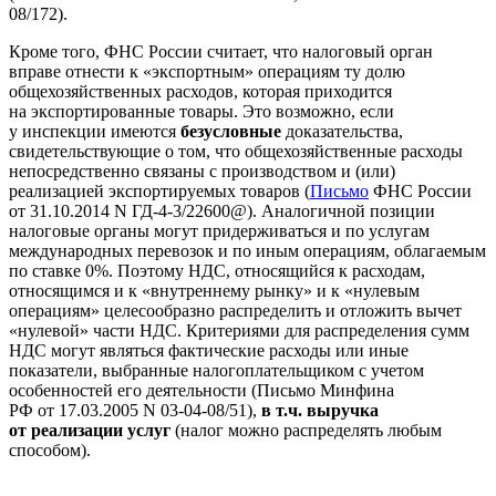
08/172).
Кроме того, ФНС России считает, что налоговый орган
вправе отнести к «экспортным» операциям ту долю
общехозяйственных расходов, которая приходится
на экспортированные товары. Это возможно, если
у инспекции имеются
безусловные
доказательства,
свидетельствующие о том, что общехозяйственные расходы
непосредственно связаны с производством и (или)
реализацией экспортируемых товаров (
Письмо
ФНС России
от 31.10.2014 N ГД-4-3/22600@). Аналогичной позиции
налоговые органы могут придерживаться и по услугам
международных перевозок и по иным операциям, облагаемым
по ставке 0%. Поэтому НДС, относящийся к расходам,
относящимся и к «внутреннему рынку» и к «нулевым
операциям» целесообразно распределить и отложить вычет
«нулевой» части НДС. Критериями для распределения сумм
НДС могут являться фактические расходы или иные
показатели, выбранные налогоплательщиком с учетом
особенностей его деятельности (Письмо Минфина
РФ от 17.03.2005 N 03-04-08/51),
в т.ч. выручка
от реализации услуг
(налог можно распределять любым
способом).