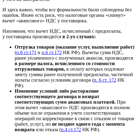
И здесь важно, чтобы все формальности были соблюдены без
ошибок. Иначе есть риск, что налоговые органы «снимут»
вычет «авансового» НДС у поставщика.
Напомним, что вычет НДС, исчисленный с предоплаты,
у поставщика производится
в 2-ух случаях:
Отгрузка товаров (оказание услуг, выполнение работ)
(
п.8 ст.171
и
п.6 ст.172
НК РФ). Вычеты сумм НДС,
ранее уплаченного с полученных авансов, производятся
в размере налога, исчисленного со стоимости
отгруженных товаров,
в оплату которых подлежат
зачету суммы ранее полученной предоплаты, частичной
оплаты согласно условиям договора (
п. 6 ст. 172
НК
РФ).
Изменение условий либо расторжение
соответствующего договора и возврат
соответствующих сумм авансовых платежей.
При
этом вычет «авансового» НДС производятся в полном
объеме после отражения в учете соответствующих
операций по корректировке в связи с отказом от товаров
(работ, услуг), но
не позднее одного года с момента
возврата
или отказа (
п.4 ст.172
НК РФ).