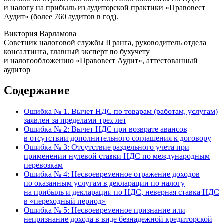
и налогу на прибыль из аудиторской практики «Правовест
Аудит» (более 760 аудитов в год).
Виктория Варламова
Советник налоговой службы II ранга, руководитель отдела
консалтинга, главный эксперт по бухучету
и налогообложению «Правовест Аудит», аттестованный
аудитор
Содержание
Ошибка № 1. Вычет НДС по товарам (работам, услугам)
заявлен за пределами трех лет
Ошибка № 2: Вычет НДС при возврате авансов
в отсутствии дополнительного соглашения к договору
Ошибка № 3: Отсутствие раздельного учета при
применении нулевой ставки НДС по международным
перевозкам
Ошибка № 4: Несвоевременное отражение доходов
по оказанным услугам в декларации по налогу
на прибыль и декларации по НДС, неверная ставка НДС
в «переходный период»
Ошибка № 5: Несвоевременное признание или
непризнание дохода в виде безнадежной кредиторской