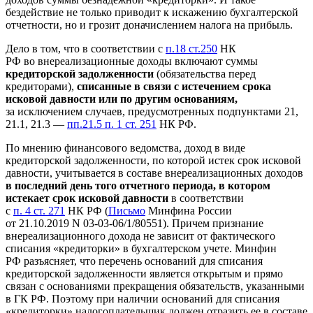
бездействие не только приводит к искажению бухгалтерской
отчетности, но и грозит доначислением налога на прибыль.
Дело в том, что в соответствии с
п.18 ст.250
НК
РФ во внереализационные доходы включают суммы
кредиторской задолженности
(обязательства перед
кредиторами),
списанные в связи с истечением срока
исковой давности или по другим основаниям,
за исключением случаев, предусмотренных подпунктами 21,
21.1, 21.3 —
пп.21.5 п. 1 ст. 251
НК РФ.
По мнению финансового ведомства, доход в виде
кредиторской задолженности, по которой истек срок исковой
давности, учитывается в составе внереализационных доходов
в последний день того отчетного периода, в котором
истекает срок исковой давности
в соответствии
с
п. 4 ст. 271
НК РФ (
Письмо
Минфина России
от 21.10.2019 N 03-03-06/1/80551). Причем признание
внереализационного дохода не зависит от фактического
списания «кредиторки» в бухгалтерском учете. Минфин
РФ разъясняет, что перечень оснований для списания
кредиторской задолженности является открытым и прямо
связан с основаниями прекращения обязательств, указанными
в ГК РФ. Поэтому при наличии оснований для списания
«кредиторки» налогоплательщик должен отразить ее в составе