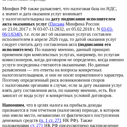
Минфин РФ также разъясняет, что налоговая база по НДС,
а значит и дата оказания услуг возникает
у налогоплательщика на
дату подписания исполнителем
акта оказанных услуг
(
Письма
Минфина России
от 23.01.2017 г. N 03-07-11/2832, от 05.02.2018 г. N
03-03-
06/1/6340
), т.е. если акт об оказанных услугах составлен
исполнителем в апреле 2026 года, то датой оказания услуг
следует считать дату составления акта
(подписания его
исполнителем)
. По нашему мнению, данный принцип
применим при комплексных услугах, например, по услугам
комиссионеров, когда договором не определено, когда именно
услуги посредника считаются оказанными. Но данные
разъяснения — это ответы на вопросы конкретных
налогоплательщиков, и они не носят нормативного характера.
Поэтому определенный риск возникновения споров
с налоговыми органами в случае, если за дату оказания услуг
взять дату составления акта, по нашему мнению, есть. Все
зависит от вида услуг и конкретных условий договоров.
Напомним
, что в целях налога на прибыль доходы
признаются в том отчетном (налоговом) периоде, в котором
они имели место, независимо от фактического поступления
денежных средств (
п. 1 ст. 271
НК РФ). Также
положениями
ст. 271
НК РФ предусмотрено распределение