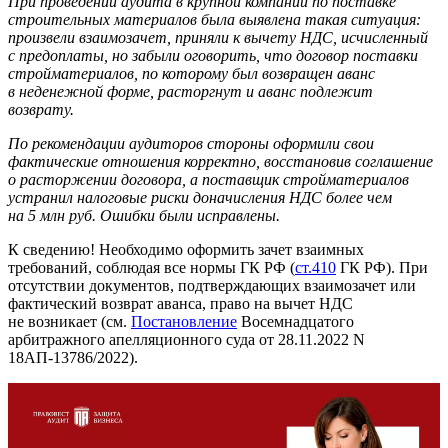
При проведении аудита в крупной компании по поставке
строительных материалов была выявлена такая ситуация:
произвели взаимозачет, приняли к вычету НДС, исчисленный
с предоплаты, но забыли оговорить, что договор поставки
стройматериалов, по которому был возвращен аванс
в неденежной форме, расторгнут и аванс подлежит
возврату.
По рекомендации аудиторов стороны оформили свои
фактические отношения корректно, восстановив соглашение
о расторжении договора, а поставщик стройматериалов
устранил налоговые риски доначисления НДС более чем
на 5 млн руб. Ошибки были исправлены.
К сведению! Необходимо оформить зачет взаимных
требований, соблюдая все нормы ГК РФ (
ст.410
ГК РФ). При
отсутствии документов, подтверждающих взаимозачет или
фактический возврат аванса, право на вычет НДС
не возникает (см.
Постановление
Восемнадцатого
арбитражного апелляционного суда от 28.11.2022 N
18АП-13786/2022).