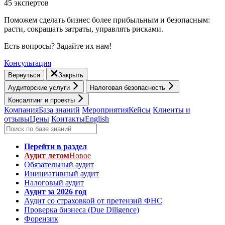
45 экспертов
Поможем сделать бизнес более прибыльным и безопасным:
расти, cокращать затраты, управлять рисками.
Есть вопросы? Задайте их нам!
Консультация
Вернуться
Закрыть
Аудиторские услуги
Налоговая безопасность
Консалтинг и проекты
Компания
База знаний
Мероприятия
Кейсы
Клиенты и
отзывы
Цены
Контакты
English
Перейти в раздел
Аудит летом
Новое
Обязательный аудит
Инициативный аудит
Налоговый аудит
Аудит за 2026 год
Аудит со страховкой от претензий ФНС
Проверка бизнеса (Due Diligence)
Форензик