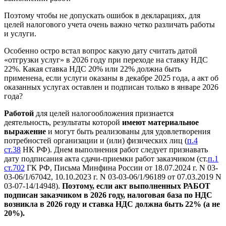
Поэтому чтобы не допускать ошибок в декларациях, для
целей налогового учета очень важно четко различать работы
и услуги.
Особенно остро встал вопрос какую дату считать датой
«отгрузки услуг» в 2026 году при переходе на ставку НДС
22%. Какая ставка НДС 20% или 22% должна быть
применена, если услуги оказаны в декабре 2025 года, а акт об
оказанных услугах оставлен и подписан только в январе 2026
года?
Работой
для целей налогообложения признается
деятельность, результаты которой
имеют материальное
выражение
и могут быть реализованы для удовлетворения
потребностей организации и (или) физических лиц (
п.4
ст.38
НК РФ). Днем выполнения работ следует признавать
дату подписания акта сдачи-приемки работ заказчиком (ст.
п.1
ст.702
ГК РФ, Письма Минфина России от 18.07.2024 г. N 03-
03-06/1/67042, 10.10.2023 г. N 03-03-06/1/96189 от 07.03.2019 N
03-07-14/14948).
Поэтому, если акт выполненных РАБОТ
подписан заказчиком в 2026 году, налоговая база по НДС
возникла в 2026 году и ставка НДС должна быть 22% (а не
20%).