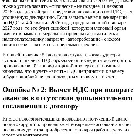
товары были приняты к учету в 4-м квартале 2023 года, вычет
нужно успеть заявить «физически» не позднее 31 декабря
2026 года, до этой даты представив декларацию по НДС, в т.ч.
уточненную декларацию. Если заявить вычет в декларации
по НДС за 4-й квартал 2026 года, представленной в январе
2027 года, то это будет ошибкой, которую налоговый орган
выявит в рамках камеральной проверки автоматически:
налогоплательщику направят «автотребование» с кодом
ошибки «6» — вычеты за пределами трех лет.
В нашей практике было немало случаев, когда аудиторы
«спасали» вычеты НДС буквально в последний момент, в т.ч.
проводя первый этап аудиторской проверки, напоминая
клиентам, что в учете «висит» НДС непринятый к вычету
и будет ошибкой не воспользоваться правом на вычет.
Ошибка № 2: Вычет НДС при возврате
авансов в отсутствии дополнительного
соглашения к договору
Иногда налогоплательщики возвращают полученный аванс
по договору, в т.ч. проводя зачет возвращаемого аванса в счет
погашения долга за приобретенные товары (работы, услуги)
у того же контрагента.