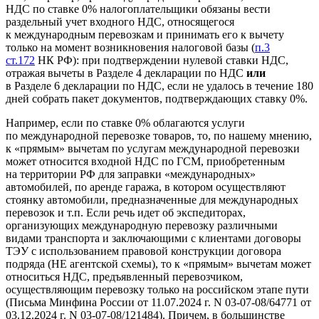
НДС по ставке 0% налогоплательщики обязаны вести
раздельный учет входного НДС, относящегося
к международным перевозкам и принимать его к вычету
только на момент возникновения налоговой базы (
п.3
ст.172
НК РФ): при подтверждении нулевой ставки НДС,
отражая вычеты в Разделе 4 декларации по НДС
или
в Разделе 6 декларации по НДС, если не удалось в течение 180
дней собрать пакет документов, подтверждающих ставку 0%.
Например, если по ставке 0% облагаются услуги
по международной перевозке товаров, то, по нашему мнению,
к «прямым» вычетам по услугам международной перевозки
может относится входной НДС по ГСМ, приобретенным
на территории РФ для заправки «международных»
автомобилей, по аренде гаража, в котором осуществляют
стоянку автомобили, предназначенные для международных
перевозок и т.п. Если речь идет об экспедиторах,
организующих международную перевозку различными
видами транспорта и заключающими с клиентами договоры
ТЭУ с использованием правовой конструкции договора
подряда (НЕ агентской схемы), то к «прямым» вычетам может
относиться НДС, предъявленный перевозчиком,
осуществляющим перевозку только на российском этапе пути
(Письма Минфина России от 11.07.2024 г. N 03-07-08/64771 от
03.12.2024 г. N 03-07-08/121484). Причем, в большинстве