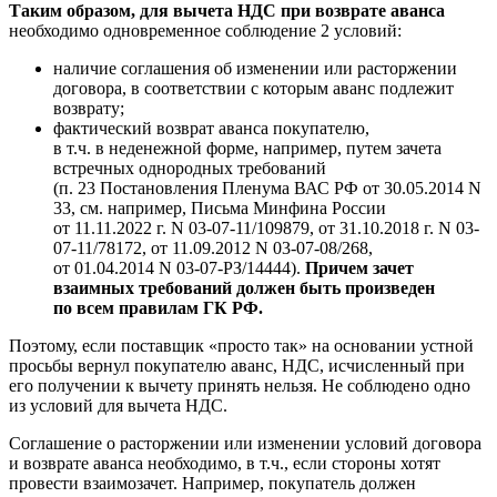
Таким образом, для вычета НДС при возврате аванса
необходимо одновременное соблюдение 2 условий:
наличие соглашения об изменении или расторжении
договора, в соответствии с которым аванс подлежит
возврату;
фактический возврат аванса покупателю,
в т.ч. в неденежной форме, например, путем зачета
встречных однородных требований
(п. 23 Постановления Пленума ВАС РФ от 30.05.2014 N
33, см. например, Письма Минфина России
от 11.11.2022 г. N 03-07-11/109879, от 31.10.2018 г. N 03-
07-11/78172, от 11.09.2012 N 03-07-08/268,
от 01.04.2014 N 03-07-РЗ/14444).
Причем зачет
взаимных требований должен быть произведен
по всем правилам ГК РФ.
Поэтому, если поставщик «просто так» на основании устной
просьбы вернул покупателю аванс, НДС, исчисленный при
его получении к вычету принять нельзя. Не соблюдено одно
из условий для вычета НДС.
Соглашение о расторжении или изменении условий договора
и возврате аванса необходимо, в т.ч., если стороны хотят
провести взаимозачет. Например, покупатель должен