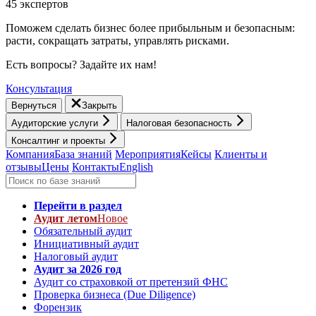
45 экспертов
Поможем сделать бизнес более прибыльным и безопасным:
расти, cокращать затраты, управлять рисками.
Есть вопросы? Задайте их нам!
Консультация
Вернуться
Закрыть
Аудиторские услуги
Налоговая безопасность
Консалтинг и проекты
Компания
База знаний
Мероприятия
Кейсы
Клиенты и
отзывы
Цены
Контакты
English
Перейти в раздел
Аудит летом
Новое
Обязательный аудит
Инициативный аудит
Налоговый аудит
Аудит за 2026 год
Аудит со страховкой от претензий ФНС
Проверка бизнеса (Due Diligence)
Форензик