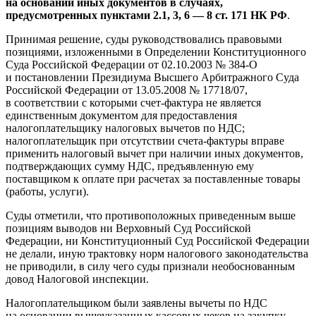
на основании иных документов в случаях,
предусмотренных пунктами 2.1, 3, 6 — 8 ст. 171 НК РФ
.
Принимая решение, суды руководствовались правовыми
позициями, изложенными в Определении Конституционного
Суда Российской Федерации от 02.10.2003 № 384-О
и постановлении Президиума Высшего Арбитражного Суда
Российской Федерации от 13.05.2008 № 17718/07,
в соответствии с которыми счет-фактура не является
единственным документом для предоставления
налогоплательщику налоговых вычетов по НДС;
налогоплательщик при отсутствии счета-фактуры вправе
применить налоговый вычет при наличии иных документов,
подтверждающих сумму НДС, предъявленную ему
поставщиком к оплате при расчетах за поставленные товары
(работы, услуги).
Суды отметили, что противоположных приведенным выше
позициям выводов ни Верховный Суд Российской
Федерации, ни Конституционный Суд Российской Федерации
не делали, иную трактовку норм налогового законодательства
не приводили, в силу чего суды признали необоснованным
довод Налоговой инспекции.
Налогоплательщиком были заявлены вычеты по НДС
на основании вышеуказанных кассовых чеков на закупку