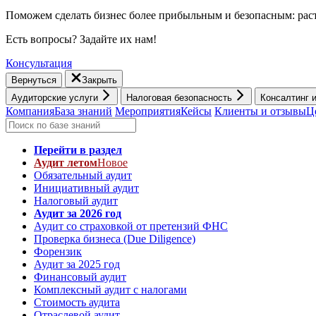
Поможем сделать бизнес более прибыльным и безопасным: раст
Есть вопросы? Задайте их нам!
Консультация
Вернуться
Закрыть
Аудиторские услуги
Налоговая безопасность
Консалтинг 
Компания
База знаний
Мероприятия
Кейсы
Клиенты и отзывы
Ц
Перейти в раздел
Аудит летом
Новое
Обязательный аудит
Инициативный аудит
Налоговый аудит
Аудит за 2026 год
Аудит со страховкой от претензий ФНС
Проверка бизнеса (Due Diligence)
Форензик
Аудит за 2025 год
Финансовый аудит
Комплексный аудит с налогами
Стоимость аудита
Отраслевой аудит