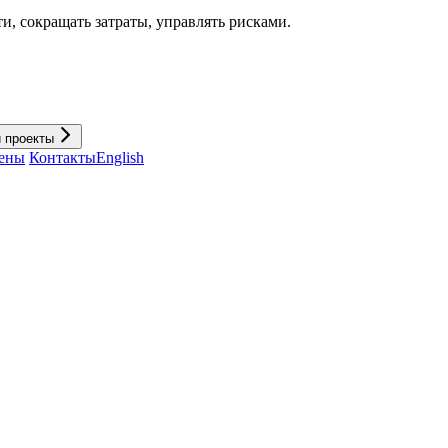
и, cокращать затраты, управлять рисками.
и проекты
ены
Контакты
English