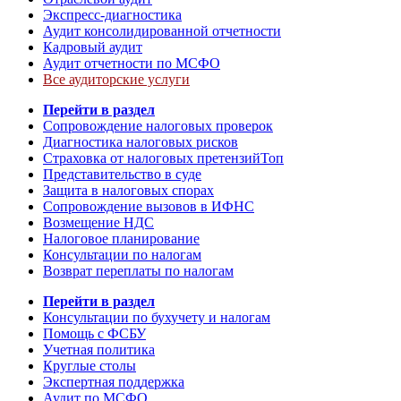
Экспресс-диагностика
Аудит консолидированной отчетности
Кадровый аудит
Аудит отчетности по МСФО
Все аудиторские услуги
Перейти в раздел
Сопровождение налоговых проверок
Диагностика налоговых рисков
Страховка от налоговых претензий
Топ
Представительство в суде
Защита в налоговых спорах
Сопровождение вызовов в ИФНС
Возмещение НДС
Налоговое планирование
Консультации по налогам
Возврат переплаты по налогам
Перейти в раздел
Консультации по бухучету и налогам
Помощь с ФСБУ
Учетная политика
Круглые столы
Экспертная поддержка
Аудит по МСФО