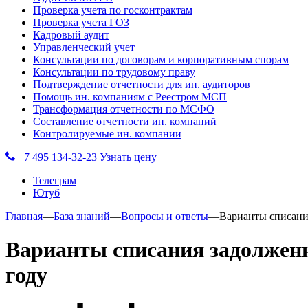
Проверка учета по госконтрактам
Проверка учета ГОЗ
Кадровый аудит
Управленческий учет
Консультации по договорам и корпоративным спорам
Консультации по трудовому праву
Подтверждение отчетности для ин. аудиторов
Помощь ин. компаниям с Реестром МСП
Трансформация отчетности по МСФО
Составление отчетности ин. компаний
Контролируемые ин. компании
+7 495 134-32-23
Узнать цену
Телеграм
Ютуб
Главная
—
База знаний
—
Вопросы и ответы
—
Варианты списани
Варианты списания задолженн
году