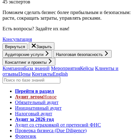
45 экспертов
Поможем сделать бизнес более прибыльным и безопасным:
расти, cокращать затраты, управлять рисками.
Есть вопросы? Задайте их нам!
Консультация
Вернуться
Закрыть
Аудиторские услуги
Налоговая безопасность
Консалтинг и проекты
Компания
База знаний
Мероприятия
Кейсы
Клиенты и
отзывы
Цены
Контакты
English
Перейти в раздел
Аудит летом
Новое
Обязательный аудит
Инициативный аудит
Налоговый аудит
Аудит за 2026 год
Аудит со страховкой от претензий ФНС
Проверка бизнеса (Due Diligence)
Форензик