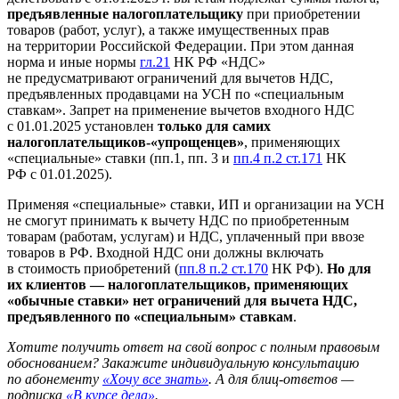
предъявленные налогоплательщику
при приобретении
товаров (работ, услуг), а также имущественных прав
на территории Российской Федерации. При этом данная
норма и иные нормы
гл.21
НК РФ «НДС»
не предусматривают ограничений для вычетов НДС,
предъявленных продавцами на УСН по «специальным
ставкам». Запрет на применение вычетов входного НДС
с 01.01.2025 установлен
только для самих
налогоплательщиков-«упрощенцев»
, применяющих
«специальные» ставки (пп.1, пп. 3 и
пп.4 п.2 ст.171
НК
РФ с 01.01.2025).
Применяя «специальные» ставки, ИП и организации на УСН
не смогут принимать к вычету НДС по приобретенным
товарам (работам, услугам) и НДС, уплаченный при ввозе
товаров в РФ. Входной НДС они должны включать
в стоимость приобретений (
пп.8 п.2 ст.170
НК РФ).
Но для
их клиентов — налогоплательщиков, применяющих
«обычные ставки» нет ограничений для вычета НДС,
предъявленного по «специальным» ставкам
.
Хотите получить ответ на свой вопрос с полным правовым
обоснованием? Закажите индивидуальную консультацию
по абонементу
«Хочу все знать»
. А для блиц-ответов —
подписка
«В курсе дела»
.