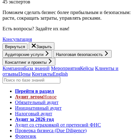
45 экспертов
Поможем сделать бизнес более прибыльным и безопасным:
расти, cокращать затраты, управлять рисками.
Есть вопросы? Задайте их нам!
Консультация
Вернуться
Закрыть
Аудиторские услуги
Налоговая безопасность
Консалтинг и проекты
Компания
База знаний
Мероприятия
Кейсы
Клиенты и
отзывы
Цены
Контакты
English
Перейти в раздел
Аудит летом
Новое
Обязательный аудит
Инициативный аудит
Налоговый аудит
Аудит за 2026 год
Аудит со страховкой от претензий ФНС
Проверка бизнеса (Due Diligence)
Форензик