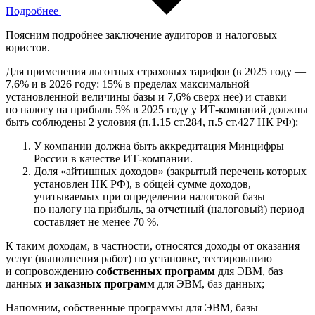
Подробнее
Поясним подробнее заключение аудиторов и налоговых
юристов.
Для применения льготных страховых тарифов (в 2025 году —
7,6% и в 2026 году: 15% в пределах максимальной
установленной величины базы и 7,6% сверх нее) и ставки
по налогу на прибыль 5% в 2025 году у ИТ-компаний должны
быть соблюдены 2 условия (п.1.15 ст.284, п.5 ст.427 НК РФ):
У компании должна быть аккредитация Минцифры
России в качестве ИТ-компании.
Доля «айтишных доходов» (закрытый перечень которых
установлен НК РФ), в общей сумме доходов,
учитываемых при определении налоговой базы
по налогу на прибыль, за отчетный (налоговый) период
составляет не менее 70 %.
К таким доходам, в частности, относятся доходы от оказания
услуг (выполнения работ) по установке, тестированию
и сопровождению
собственных программ
для ЭВМ, баз
данных
и заказных программ
для ЭВМ, баз данных;
Напомним, собственные программы для ЭВМ, базы