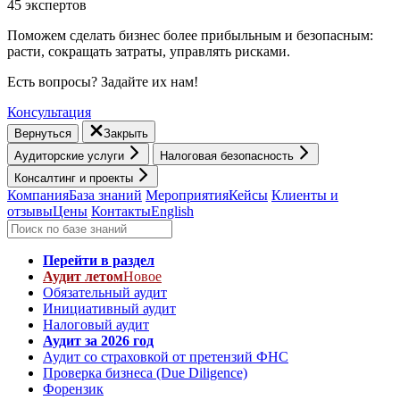
45 экспертов
Поможем сделать бизнес более прибыльным и безопасным:
расти, cокращать затраты, управлять рисками.
Есть вопросы? Задайте их нам!
Консультация
Вернуться
Закрыть
Аудиторские услуги
Налоговая безопасность
Консалтинг и проекты
Компания
База знаний
Мероприятия
Кейсы
Клиенты и
отзывы
Цены
Контакты
English
Перейти в раздел
Аудит летом
Новое
Обязательный аудит
Инициативный аудит
Налоговый аудит
Аудит за 2026 год
Аудит со страховкой от претензий ФНС
Проверка бизнеса (Due Diligence)
Форензик