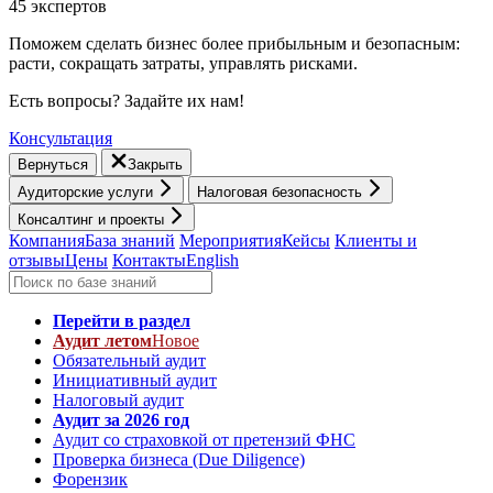
45 экспертов
Поможем сделать бизнес более прибыльным и безопасным:
расти, cокращать затраты, управлять рисками.
Есть вопросы? Задайте их нам!
Консультация
Вернуться
Закрыть
Аудиторские услуги
Налоговая безопасность
Консалтинг и проекты
Компания
База знаний
Мероприятия
Кейсы
Клиенты и
отзывы
Цены
Контакты
English
Перейти в раздел
Аудит летом
Новое
Обязательный аудит
Инициативный аудит
Налоговый аудит
Аудит за 2026 год
Аудит со страховкой от претензий ФНС
Проверка бизнеса (Due Diligence)
Форензик