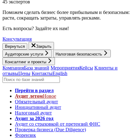
45 экспертов
Поможем сделать бизнес более прибыльным и безопасным:
расти, cокращать затраты, управлять рисками.
Есть вопросы? Задайте их нам!
Консультация
Вернуться
Закрыть
Аудиторские услуги
Налоговая безопасность
Консалтинг и проекты
Компания
База знаний
Мероприятия
Кейсы
Клиенты и
отзывы
Цены
Контакты
English
Перейти в раздел
Аудит летом
Новое
Обязательный аудит
Инициативный аудит
Налоговый аудит
Аудит за 2026 год
Аудит со страховкой от претензий ФНС
Проверка бизнеса (Due Diligence)
Форензик