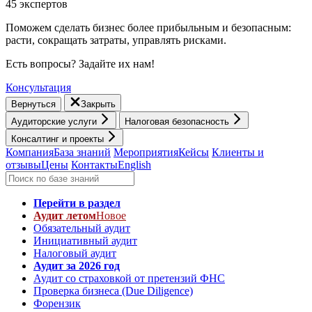
45 экспертов
Поможем сделать бизнес более прибыльным и безопасным:
расти, cокращать затраты, управлять рисками.
Есть вопросы? Задайте их нам!
Консультация
Вернуться
Закрыть
Аудиторские услуги
Налоговая безопасность
Консалтинг и проекты
Компания
База знаний
Мероприятия
Кейсы
Клиенты и
отзывы
Цены
Контакты
English
Перейти в раздел
Аудит летом
Новое
Обязательный аудит
Инициативный аудит
Налоговый аудит
Аудит за 2026 год
Аудит со страховкой от претензий ФНС
Проверка бизнеса (Due Diligence)
Форензик