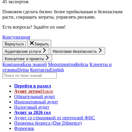
45 экспертов
Поможем сделать бизнес более прибыльным и безопасным:
расти, cокращать затраты, управлять рисками.
Есть вопросы? Задайте их нам!
Консультация
Вернуться
Закрыть
Аудиторские услуги
Налоговая безопасность
Консалтинг и проекты
Компания
База знаний
Мероприятия
Кейсы
Клиенты и
отзывы
Цены
Контакты
English
Перейти в раздел
Аудит летом
Новое
Обязательный аудит
Инициативный аудит
Налоговый аудит
Аудит за 2026 год
Аудит со страховкой от претензий ФНС
Проверка бизнеса (Due Diligence)
Форензик