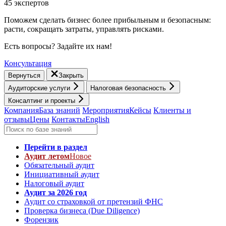
45 экспертов
Поможем сделать бизнес более прибыльным и безопасным:
расти, cокращать затраты, управлять рисками.
Есть вопросы? Задайте их нам!
Консультация
Вернуться
Закрыть
Аудиторские услуги
Налоговая безопасность
Консалтинг и проекты
Компания
База знаний
Мероприятия
Кейсы
Клиенты и
отзывы
Цены
Контакты
English
Перейти в раздел
Аудит летом
Новое
Обязательный аудит
Инициативный аудит
Налоговый аудит
Аудит за 2026 год
Аудит со страховкой от претензий ФНС
Проверка бизнеса (Due Diligence)
Форензик