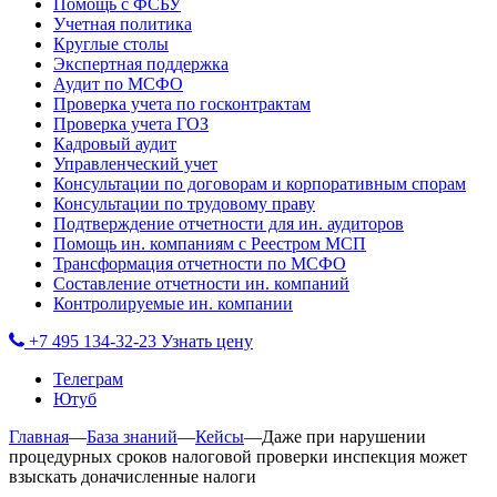
Помощь с ФСБУ
Учетная политика
Круглые столы
Экспертная поддержка
Аудит по МСФО
Проверка учета по госконтрактам
Проверка учета ГОЗ
Кадровый аудит
Управленческий учет
Консультации по договорам и корпоративным спорам
Консультации по трудовому праву
Подтверждение отчетности для ин. аудиторов
Помощь ин. компаниям с Реестром МСП
Трансформация отчетности по МСФО
Составление отчетности ин. компаний
Контролируемые ин. компании
+7 495 134-32-23
Узнать цену
Телеграм
Ютуб
Главная
—
База знаний
—
Кейсы
—
Даже при нарушении
процедурных сроков налоговой проверки инспекция может
взыскать доначисленные налоги