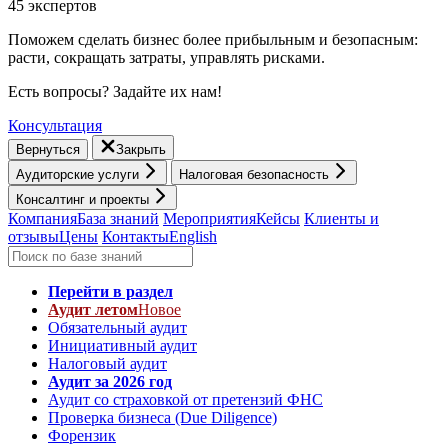
45 экспертов
Поможем сделать бизнес более прибыльным и безопасным:
расти, cокращать затраты, управлять рисками.
Есть вопросы? Задайте их нам!
Консультация
Вернуться
Закрыть
Аудиторские услуги
Налоговая безопасность
Консалтинг и проекты
Компания
База знаний
Мероприятия
Кейсы
Клиенты и
отзывы
Цены
Контакты
English
Перейти в раздел
Аудит летом
Новое
Обязательный аудит
Инициативный аудит
Налоговый аудит
Аудит за 2026 год
Аудит со страховкой от претензий ФНС
Проверка бизнеса (Due Diligence)
Форензик