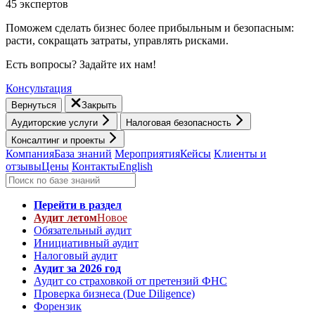
45 экспертов
Поможем сделать бизнес более прибыльным и безопасным:
расти, cокращать затраты, управлять рисками.
Есть вопросы? Задайте их нам!
Консультация
Вернуться
Закрыть
Аудиторские услуги
Налоговая безопасность
Консалтинг и проекты
Компания
База знаний
Мероприятия
Кейсы
Клиенты и
отзывы
Цены
Контакты
English
Перейти в раздел
Аудит летом
Новое
Обязательный аудит
Инициативный аудит
Налоговый аудит
Аудит за 2026 год
Аудит со страховкой от претензий ФНС
Проверка бизнеса (Due Diligence)
Форензик