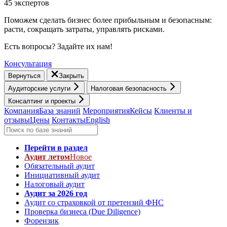
45 экспертов
Поможем сделать бизнес более прибыльным и безопасным:
расти, cокращать затраты, управлять рисками.
Есть вопросы? Задайте их нам!
Консультация
Вернуться
Закрыть
Аудиторские услуги
Налоговая безопасность
Консалтинг и проекты
Компания
База знаний
Мероприятия
Кейсы
Клиенты и
отзывы
Цены
Контакты
English
Перейти в раздел
Аудит летом
Новое
Обязательный аудит
Инициативный аудит
Налоговый аудит
Аудит за 2026 год
Аудит со страховкой от претензий ФНС
Проверка бизнеса (Due Diligence)
Форензик