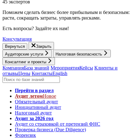
45 экспертов
Поможем сделать бизнес более прибыльным и безопасным:
расти, cокращать затраты, управлять рисками.
Есть вопросы? Задайте их нам!
Консультация
Вернуться
Закрыть
Аудиторские услуги
Налоговая безопасность
Консалтинг и проекты
Компания
База знаний
Мероприятия
Кейсы
Клиенты и
отзывы
Цены
Контакты
English
Перейти в раздел
Аудит летом
Новое
Обязательный аудит
Инициативный аудит
Налоговый аудит
Аудит за 2026 год
Аудит со страховкой от претензий ФНС
Проверка бизнеса (Due Diligence)
Форензик