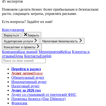
45 экспертов
Поможем сделать бизнес более прибыльным и безопасным:
расти, cокращать затраты, управлять рисками.
Есть вопросы? Задайте их нам!
Консультация
Вернуться
Закрыть
Аудиторские услуги
Налоговая безопасность
Консалтинг и проекты
Компания
База знаний
Мероприятия
Кейсы
Клиенты и
отзывы
Цены
Контакты
English
Перейти в раздел
Аудит летом
Новое
Обязательный аудит
Инициативный аудит
Налоговый аудит
Аудит за 2026 год
Аудит со страховкой от претензий ФНС
Проверка бизнеса (Due Diligence)
Форензик