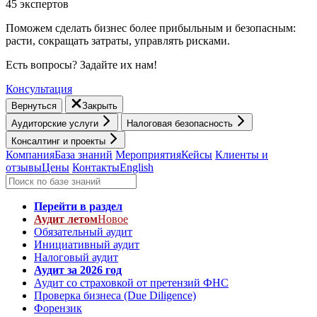
45 экспертов
Поможем сделать бизнес более прибыльным и безопасным:
расти, cокращать затраты, управлять рисками.
Есть вопросы? Задайте их нам!
Консультация
Вернуться
Закрыть
Аудиторские услуги
Налоговая безопасность
Консалтинг и проекты
Компания
База знаний
Мероприятия
Кейсы
Клиенты и
отзывы
Цены
Контакты
English
Перейти в раздел
Аудит летом
Новое
Обязательный аудит
Инициативный аудит
Налоговый аудит
Аудит за 2026 год
Аудит со страховкой от претензий ФНС
Проверка бизнеса (Due Diligence)
Форензик