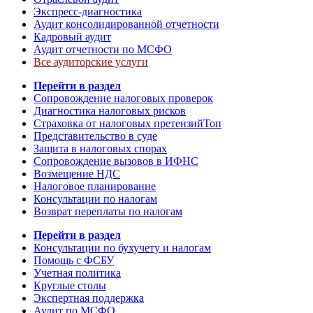
Экспресс-диагностика
Аудит консолидированной отчетности
Кадровый аудит
Аудит отчетности по МСФО
Все аудиторские услуги
Перейти в раздел
Сопровождение налоговых проверок
Диагностика налоговых рисков
Страховка от налоговых претензий
Топ
Представительство в суде
Защита в налоговых спорах
Сопровождение вызовов в ИФНС
Возмещение НДС
Налоговое планирование
Консультации по налогам
Возврат переплаты по налогам
Перейти в раздел
Консультации по бухучету и налогам
Помощь с ФСБУ
Учетная политика
Круглые столы
Экспертная поддержка
Аудит по МСФО