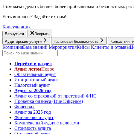
Поможем сделать бизнес более прибыльным и безопасным: раст
Есть вопросы? Задайте их нам!
Консультация
Вернуться
Закрыть
Аудиторские услуги
Налоговая безопасность
Консалтинг 
Компания
База знаний
Мероприятия
Кейсы
Клиенты и отзывы
Ц
Перейти в раздел
Аудит летом
Новое
Обязательный аудит
Инициативный аудит
Налоговый аудит
Аудит за 2026 год
Аудит со страховкой от претензий ФНС
Проверка бизнеса (Due Diligence)
Форензик
Аудит за 2025 год
Финансовый аудит
Комплексный аудит с налогами
Стоимость аудита
Отраслевой аудит