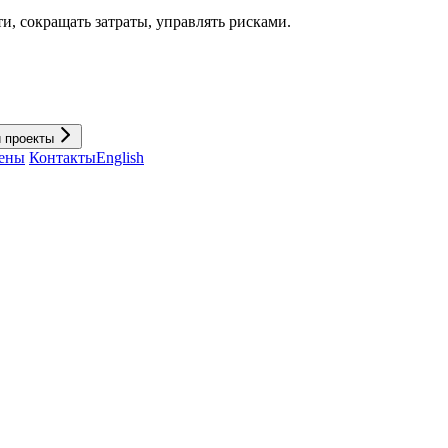
и, cокращать затраты, управлять рисками.
и проекты
ены
Контакты
English