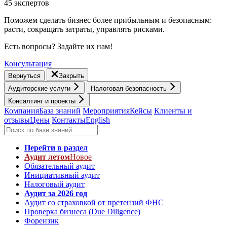
45 экспертов
Поможем сделать бизнес более прибыльным и безопасным:
расти, cокращать затраты, управлять рисками.
Есть вопросы? Задайте их нам!
Консультация
Вернуться
Закрыть
Аудиторские услуги
Налоговая безопасность
Консалтинг и проекты
Компания
База знаний
Мероприятия
Кейсы
Клиенты и
отзывы
Цены
Контакты
English
Перейти в раздел
Аудит летом
Новое
Обязательный аудит
Инициативный аудит
Налоговый аудит
Аудит за 2026 год
Аудит со страховкой от претензий ФНС
Проверка бизнеса (Due Diligence)
Форензик