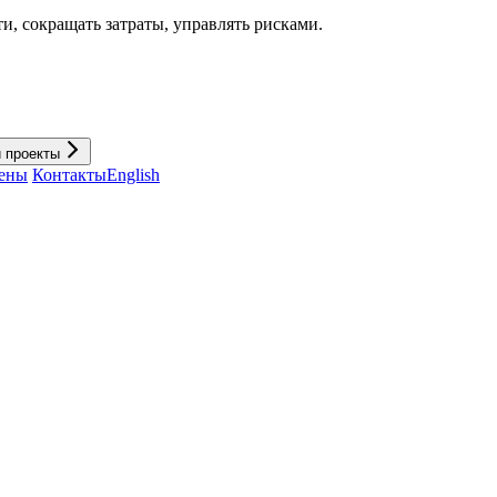
и, cокращать затраты, управлять рисками.
и проекты
ены
Контакты
English