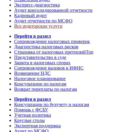
Экспресс-диагностика
Аудит консолидированной отчетности
Кадровый аудит
Аудит отчетности по МСФО
Все аудиторские услуги
Перейти в раздел
Сопровождение налоговых проверок
Диагностика налоговых рисков
Страховка от налоговых претензий
Топ
Представительство в суде
Защита в налоговых спорах
Сопровождение вызовов в ИФНС
Возмещение НДС
Налоговое планирование
Консультации по налогам
Возврат переплаты по налогам
Перейти в раздел
Консультации по бухучету и налогам
Помощь с ФСБУ
Учетная политика
Круглые столы
Экспертная поддержка
Аудит по МСФО