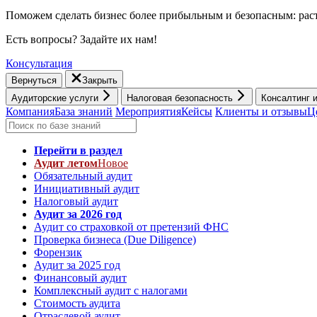
Поможем сделать бизнес более прибыльным и безопасным: раст
Есть вопросы? Задайте их нам!
Консультация
Вернуться
Закрыть
Аудиторские услуги
Налоговая безопасность
Консалтинг 
Компания
База знаний
Мероприятия
Кейсы
Клиенты и отзывы
Ц
Перейти в раздел
Аудит летом
Новое
Обязательный аудит
Инициативный аудит
Налоговый аудит
Аудит за 2026 год
Аудит со страховкой от претензий ФНС
Проверка бизнеса (Due Diligence)
Форензик
Аудит за 2025 год
Финансовый аудит
Комплексный аудит с налогами
Стоимость аудита
Отраслевой аудит