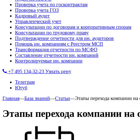
Проверка учета по госконтрактам
Проверка учета ГОЗ
Кадровый аудит
Управленческий учет
Консультации по договорам и корпоративным спорам
Консультации по трудовому праву
Подтверждение отчетности для ин. аудиторов
Помощь ин. компаниям с Реестром МСП
Трансформация отчетности по МСФО
Составление отчетности ин. компаний
Контролируемые ин. компании
+7 495 134-32-23
Узнать цену
Телеграм
Ютуб
Главная
—
База знаний
—
Статьи
—
Этапы перехода компании на
Этапы перехода компании на 