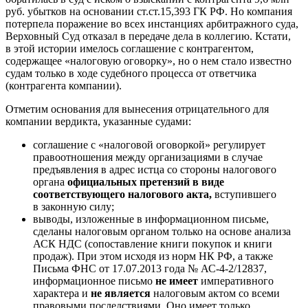
руб. убытков на основании ст.ст.15,393 ГК РФ. Но компания
потерпела поражение во всех инстанциях арбитражного суда,
Верховный Суд отказал в передаче дела в коллегию. Кстати,
в этой истории имелось соглашение с контрагентом,
содержащее «налоговую оговорку», но о нем стало известно
судам только в ходе судебного процесса от ответчика
(контрагента компании).
Отметим основания для вынесения отрицательного для
компании вердикта, указанные судами:
соглашение с «налоговой оговоркой» регулирует
правоотношения между организациями в случае
предъявления в адрес истца со стороны налогового
органа
официальных претензий в виде
соответствующего налогового акта,
вступившего
в законную силу;
выводы, изложенные в информационном письме,
сделаны налоговым органом только на основе анализа
АСК НДС (сопоставление книги покупок и книги
продаж). При этом исходя из норм НК РФ, а также
Письма ФНС от 17.07.2013 года № АС-4-2/12837,
информационное письмо
не имеет
императивного
характера и
не является
налоговым актом со всеми
правовыми последствиями. Оно имеет только