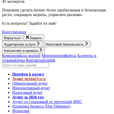
45 экспертов
Поможем сделать бизнес более прибыльным и безопасным:
расти, cокращать затраты, управлять рисками.
Есть вопросы? Задайте их нам!
Консультация
Вернуться
Закрыть
Аудиторские услуги
Налоговая безопасность
Консалтинг и проекты
Компания
База знаний
Мероприятия
Кейсы
Клиенты и
отзывы
Цены
Контакты
English
Перейти в раздел
Аудит летом
Новое
Обязательный аудит
Инициативный аудит
Налоговый аудит
Аудит за 2026 год
Аудит со страховкой от претензий ФНС
Проверка бизнеса (Due Diligence)
Форензик