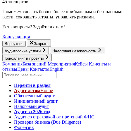
45 экспертов
Поможем сделать бизнес более прибыльным и безопасным:
расти, cокращать затраты, управлять рисками.
Есть вопросы? Задайте их нам!
Консультация
Вернуться
Закрыть
Аудиторские услуги
Налоговая безопасность
Консалтинг и проекты
Компания
База знаний
Мероприятия
Кейсы
Клиенты и
отзывы
Цены
Контакты
English
Перейти в раздел
Аудит летом
Новое
Обязательный аудит
Инициативный аудит
Налоговый аудит
Аудит за 2026 год
Аудит со страховкой от претензий ФНС
Проверка бизнеса (Due Diligence)
Форензик