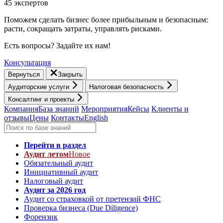
45 экспертов
Поможем сделать бизнес более прибыльным и безопасным:
расти, cокращать затраты, управлять рисками.
Есть вопросы? Задайте их нам!
Консультация
Вернуться
Закрыть
Аудиторские услуги
Налоговая безопасность
Консалтинг и проекты
Компания
База знаний
Мероприятия
Кейсы
Клиенты и
отзывы
Цены
Контакты
English
Перейти в раздел
Аудит летом
Новое
Обязательный аудит
Инициативный аудит
Налоговый аудит
Аудит за 2026 год
Аудит со страховкой от претензий ФНС
Проверка бизнеса (Due Diligence)
Форензик