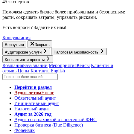
45 экспертов
Поможем сделать бизнес более прибыльным и безопасным:
расти, cокращать затраты, управлять рисками.
Есть вопросы? Задайте их нам!
Консультация
Вернуться
Закрыть
Аудиторские услуги
Налоговая безопасность
Консалтинг и проекты
Компания
База знаний
Мероприятия
Кейсы
Клиенты и
отзывы
Цены
Контакты
English
Перейти в раздел
Аудит летом
Новое
Обязательный аудит
Инициативный аудит
Налоговый аудит
Аудит за 2026 год
Аудит со страховкой от претензий ФНС
Проверка бизнеса (Due Diligence)
Форензик