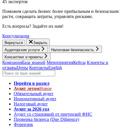
45 экспертов
Поможем сделать бизнес более прибыльным и безопасным:
расти, cокращать затраты, управлять рисками.
Есть вопросы? Задайте их нам!
Консультация
Вернуться
Закрыть
Аудиторские услуги
Налоговая безопасность
Консалтинг и проекты
Компания
База знаний
Мероприятия
Кейсы
Клиенты и
отзывы
Цены
Контакты
English
Перейти в раздел
Аудит летом
Новое
Обязательный аудит
Инициативный аудит
Налоговый аудит
Аудит за 2026 год
Аудит со страховкой от претензий ФНС
Проверка бизнеса (Due Diligence)
Форензик