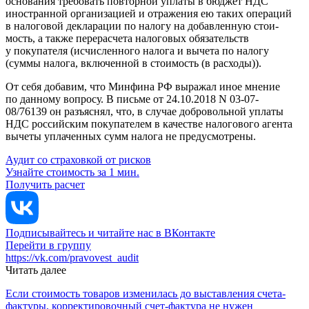
ос­но­ва­ния требовать повторной уплаты в бюджет НДС
иностранной организацией и от­ра­же­ния ею таких операций
в налоговой декларации по налогу на добавленную стои­
мость, а также перерасчета налоговых обязательств
у покупателя (ис­чис­лен­но­го налога и вычета по налогу
(суммы налога, включенной в стоимость (в расходы)).
От себя добавим, что Минфина РФ выражал иное мнение
по данному вопросу. В письме от 24.10.2018 N 03-07-
08/76139 он разъяснял, что, в случае добровольной уплаты
НДС российским покупателем в качестве налогового агента
вычеты уплаченных сумм налога не предусмотрены.
Аудит со страховкой от рисков
Узнайте стоимость за 1 мин.
Получить расчет
Подписывайтесь и читайте нас в ВКонтакте
Перейти в группу
https://vk.com/pravovest_audit
Читать далее
Если стоимость товаров изменилась до выставления счета-
фактуры, корректировочный счет-фактура не нужен