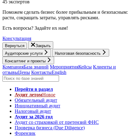
45 экспертов
Поможем сделать бизнес более прибыльным и безопасным:
расти, cокращать затраты, управлять рисками.
Есть вопросы? Задайте их нам!
Консультация
Вернуться
Закрыть
Аудиторские услуги
Налоговая безопасность
Консалтинг и проекты
Компания
База знаний
Мероприятия
Кейсы
Клиенты и
отзывы
Цены
Контакты
English
Перейти в раздел
Аудит летом
Новое
Обязательный аудит
Инициативный аудит
Налоговый аудит
Аудит за 2026 год
Аудит со страховкой от претензий ФНС
Проверка бизнеса (Due Diligence)
Форензик