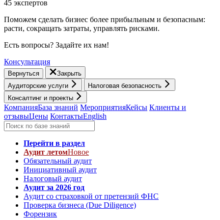
45 экспертов
Поможем сделать бизнес более прибыльным и безопасным:
расти, cокращать затраты, управлять рисками.
Есть вопросы? Задайте их нам!
Консультация
Вернуться
Закрыть
Аудиторские услуги
Налоговая безопасность
Консалтинг и проекты
Компания
База знаний
Мероприятия
Кейсы
Клиенты и
отзывы
Цены
Контакты
English
Перейти в раздел
Аудит летом
Новое
Обязательный аудит
Инициативный аудит
Налоговый аудит
Аудит за 2026 год
Аудит со страховкой от претензий ФНС
Проверка бизнеса (Due Diligence)
Форензик