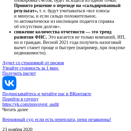
блокировка счетов, будет исходить из одной точки.
Принято решение о переходе на «сальдированный
результат»,
т. е. будут учитываться «все плюсы
и минусы, и если сальдо положительное,
то автоматически из инспекции подается справка
об отсутствии долгов».
снижение количества отчетности — это тренд
развития ФНС.
Это касается не только компаний, ИП,
но и граждан. Весной 2021 года получить налоговый
вычет станет проще и быстрее (например, при покупке
недвижимости).
Аудит со страховкой от рисков
Узнайте стоимость за 1 мин.
Получить расчет
Подписывайтесь и читайте нас в ВКонтакте
Перейти в группу
https://vk.com/pravovest_audit
Читать далее
Верховный суд: если есть переплата, пени незаконны!
23 ноября 2020