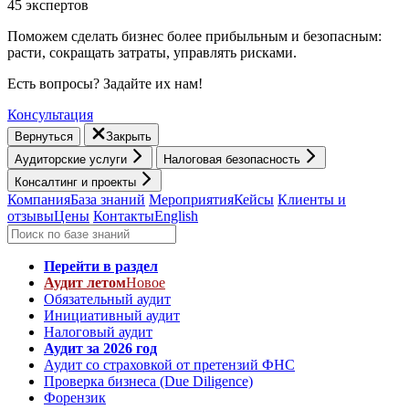
45 экспертов
Поможем сделать бизнес более прибыльным и безопасным:
расти, cокращать затраты, управлять рисками.
Есть вопросы? Задайте их нам!
Консультация
Вернуться
Закрыть
Аудиторские услуги
Налоговая безопасность
Консалтинг и проекты
Компания
База знаний
Мероприятия
Кейсы
Клиенты и
отзывы
Цены
Контакты
English
Перейти в раздел
Аудит летом
Новое
Обязательный аудит
Инициативный аудит
Налоговый аудит
Аудит за 2026 год
Аудит со страховкой от претензий ФНС
Проверка бизнеса (Due Diligence)
Форензик