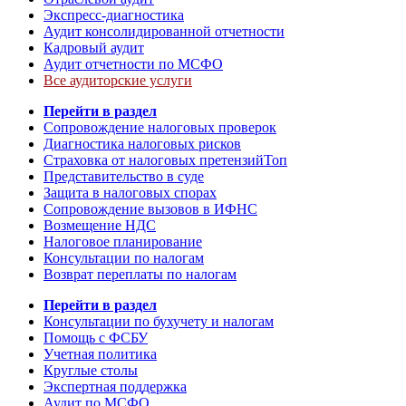
Экспресс-диагностика
Аудит консолидированной отчетности
Кадровый аудит
Аудит отчетности по МСФО
Все аудиторские услуги
Перейти в раздел
Сопровождение налоговых проверок
Диагностика налоговых рисков
Страховка от налоговых претензий
Топ
Представительство в суде
Защита в налоговых спорах
Сопровождение вызовов в ИФНС
Возмещение НДС
Налоговое планирование
Консультации по налогам
Возврат переплаты по налогам
Перейти в раздел
Консультации по бухучету и налогам
Помощь с ФСБУ
Учетная политика
Круглые столы
Экспертная поддержка
Аудит по МСФО