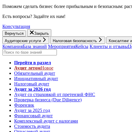
Поможем сделать бизнес более прибыльным и безопасным: раст
Есть вопросы? Задайте их нам!
Консультация
Вернуться
Закрыть
Аудиторские услуги
Налоговая безопасность
Консалтинг 
Компания
База знаний
Мероприятия
Кейсы
Клиенты и отзывы
Ц
Перейти в раздел
Аудит летом
Новое
Обязательный аудит
Инициативный аудит
Налоговый аудит
Аудит за 2026 год
Аудит со страховкой от претензий ФНС
Проверка бизнеса (Due Diligence)
Форензик
Аудит за 2025 год
Финансовый аудит
Комплексный аудит с налогами
Стоимость аудита
Отраслевой аудит