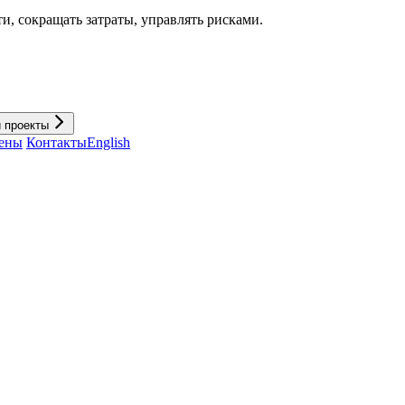
и, cокращать затраты, управлять рисками.
и проекты
ены
Контакты
English