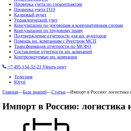
Проверка учета по госконтрактам
Проверка учета ГОЗ
Кадровый аудит
Управленческий учет
Консультации по договорам и корпоративным спорам
Консультации по трудовому праву
Подтверждение отчетности для ин. аудиторов
Помощь ин. компаниям с Реестром МСП
Трансформация отчетности по МСФО
Составление отчетности ин. компаний
Контролируемые ин. компании
+7 495 134-32-23
Узнать цену
Телеграм
Ютуб
Главная
—
База знаний
—
Статьи
—
Импорт в Россию: логистика 
Импорт в Россию: логистика 