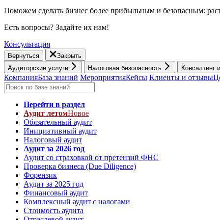
Поможем сделать бизнес более прибыльным и безопасным: раст
Есть вопросы? Задайте их нам!
Консультация
Вернуться
Закрыть
Аудиторские услуги
Налоговая безопасность
Консалтинг 
Компания
База знаний
Мероприятия
Кейсы
Клиенты и отзывы
Ц
Перейти в раздел
Аудит летом
Новое
Обязательный аудит
Инициативный аудит
Налоговый аудит
Аудит за 2026 год
Аудит со страховкой от претензий ФНС
Проверка бизнеса (Due Diligence)
Форензик
Аудит за 2025 год
Финансовый аудит
Комплексный аудит с налогами
Стоимость аудита
Отраслевой аудит