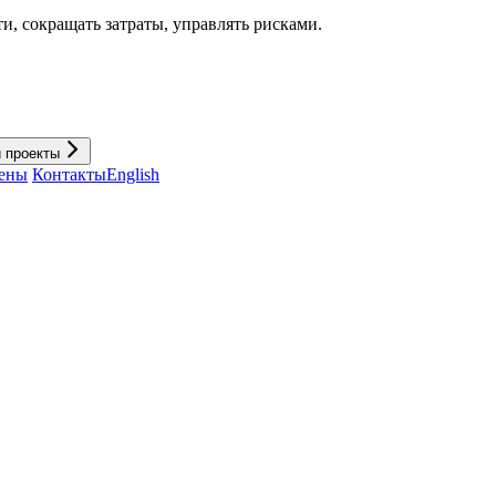
и, cокращать затраты, управлять рисками.
и проекты
ены
Контакты
English