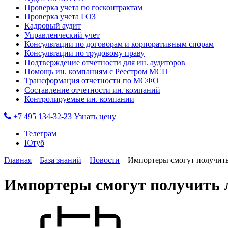
Проверка учета по госконтрактам
Проверка учета ГОЗ
Кадровый аудит
Управленческий учет
Консультации по договорам и корпоративным спорам
Консультации по трудовому праву
Подтверждение отчетности для ин. аудиторов
Помощь ин. компаниям с Реестром МСП
Трансформация отчетности по МСФО
Составление отчетности ин. компаний
Контролируемые ин. компании
+7 495 134-32-23
Узнать цену
Телеграм
Ютуб
Главная
—
База знаний
—
Новости
—
Импортеры смогут получить
Импортеры смогут получить 