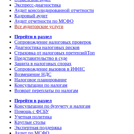
Экспресс-диагностика
Аудит консолидированной отчетности
Кадровый аудит
Аудит отчетности по МСФО
Все аудиторские услуги
Перейти в раздел
Сопровождение налоговых проверок
Диагностика налоговых рисков
Страховка от налоговых претензий
Топ
Представительство в суде
Защита в налоговых спорах
Сопровождение вызовов в ИФНС
Возмещение НДС
Налоговое планирование
Консультации по налогам
Возврат переплаты по налогам
Перейти в раздел
Консультации по бухучету и налогам
Помощь с ФСБУ
Учетная политика
Круглые столы
Экспертная поддержка
Аудит по МСФО