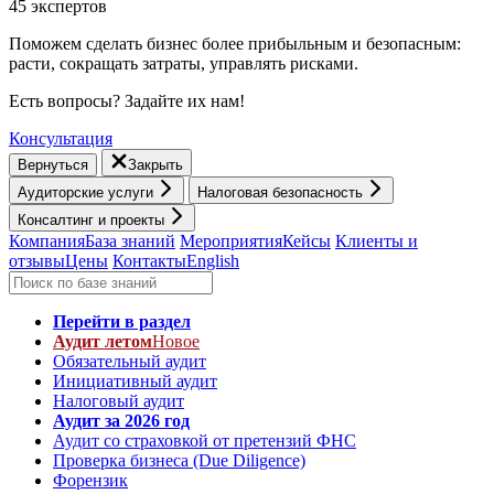
45 экспертов
Поможем сделать бизнес более прибыльным и безопасным:
расти, cокращать затраты, управлять рисками.
Есть вопросы? Задайте их нам!
Консультация
Вернуться
Закрыть
Аудиторские услуги
Налоговая безопасность
Консалтинг и проекты
Компания
База знаний
Мероприятия
Кейсы
Клиенты и
отзывы
Цены
Контакты
English
Перейти в раздел
Аудит летом
Новое
Обязательный аудит
Инициативный аудит
Налоговый аудит
Аудит за 2026 год
Аудит со страховкой от претензий ФНС
Проверка бизнеса (Due Diligence)
Форензик