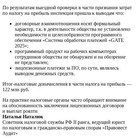
По результатам выездной проверки в части признания затрат
по налогу на прибыль инспекция пришла к выводам что:
договорные взаимоотношения носят формальный
характер, т.к. в деятельности общества не установлено
необходимости и целесообразности программного
обеспечения «Система обработки платежей «GATE
2025»;
программный продукт на рабочих компьютерах
сотрудников общества не обнаружен и на обозрение
не представлен;
лицензионные платежи за ПО, по сути, являлись
выводом денежных средств.
Итог-налоговые доначисления в части налога на прибыль —
122 млн руб.
На практике налоговые органы часто обращают внимание
на обоснованность заключения лицензионных договоров
и выплат роялти
Наталья Наталюк
Советник налоговой службы РФ II ранга, ведущий юрист
по налоговым и гражданско-правовым спорам «Правовест
Аудит»