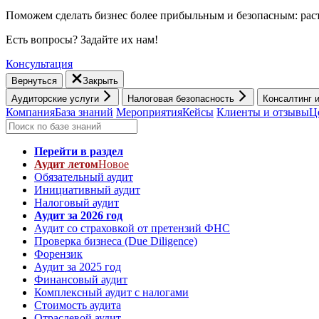
Поможем сделать бизнес более прибыльным и безопасным: раст
Есть вопросы? Задайте их нам!
Консультация
Вернуться
Закрыть
Аудиторские услуги
Налоговая безопасность
Консалтинг 
Компания
База знаний
Мероприятия
Кейсы
Клиенты и отзывы
Ц
Перейти в раздел
Аудит летом
Новое
Обязательный аудит
Инициативный аудит
Налоговый аудит
Аудит за 2026 год
Аудит со страховкой от претензий ФНС
Проверка бизнеса (Due Diligence)
Форензик
Аудит за 2025 год
Финансовый аудит
Комплексный аудит с налогами
Стоимость аудита
Отраслевой аудит