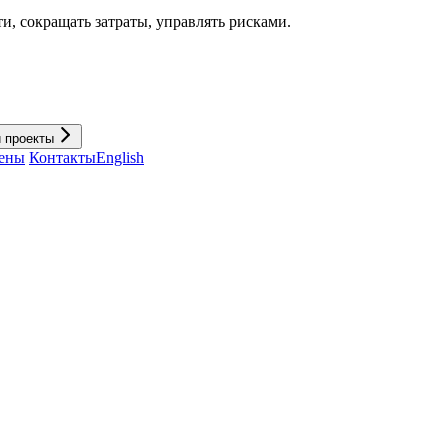
и, cокращать затраты, управлять рисками.
и проекты
ены
Контакты
English