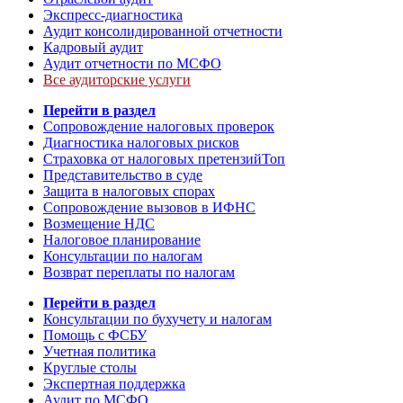
Экспресс-диагностика
Аудит консолидированной отчетности
Кадровый аудит
Аудит отчетности по МСФО
Все аудиторские услуги
Перейти в раздел
Сопровождение налоговых проверок
Диагностика налоговых рисков
Страховка от налоговых претензий
Топ
Представительство в суде
Защита в налоговых спорах
Сопровождение вызовов в ИФНС
Возмещение НДС
Налоговое планирование
Консультации по налогам
Возврат переплаты по налогам
Перейти в раздел
Консультации по бухучету и налогам
Помощь с ФСБУ
Учетная политика
Круглые столы
Экспертная поддержка
Аудит по МСФО