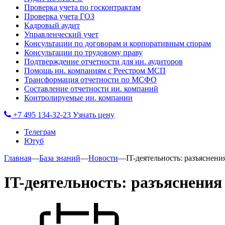
Проверка учета по госконтрактам
Проверка учета ГОЗ
Кадровый аудит
Управленческий учет
Консультации по договорам и корпоративным спорам
Консультации по трудовому праву
Подтверждение отчетности для ин. аудиторов
Помощь ин. компаниям с Реестром МСП
Трансформация отчетности по МСФО
Составление отчетности ин. компаний
Контролируемые ин. компании
+7 495 134-32-23
Узнать цену
Телеграм
Ютуб
Главная
—
База знаний
—
Новости
—
IT-деятельность: разъяснен
IT-деятельность: разъяснени