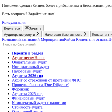
Поможем сделать бизнес более прибыльным и безопасным: раст
Есть вопросы? Задайте их нам!
Консультация
Вернуться
Закрыть
Аудиторские услуги
Налоговая безопасность
Консалтинг 
Компания
База знаний
Мероприятия
Кейсы
Клиенты и отзывы
Ц
Перейти в раздел
Аудит летом
Новое
Обязательный аудит
Инициативный аудит
Налоговый аудит
Аудит за 2026 год
Аудит со страховкой от претензий ФНС
Проверка бизнеса (Due Diligence)
Форензик
Аудит за 2025 год
Финансовый аудит
Комплексный аудит с налогами
Стоимость аудита
Отраслевой аудит