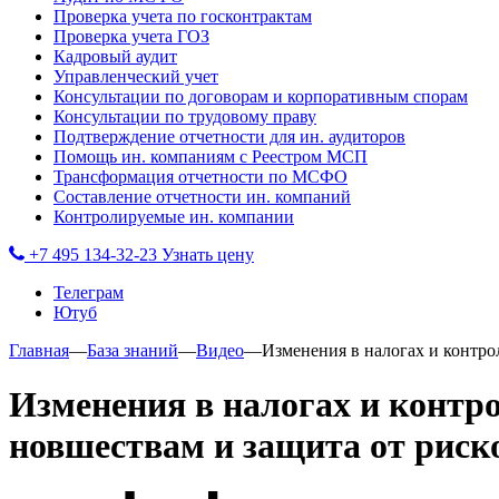
Проверка учета по госконтрактам
Проверка учета ГОЗ
Кадровый аудит
Управленческий учет
Консультации по договорам и корпоративным спорам
Консультации по трудовому праву
Подтверждение отчетности для ин. аудиторов
Помощь ин. компаниям с Реестром МСП
Трансформация отчетности по МСФО
Составление отчетности ин. компаний
Контролируемые ин. компании
+7 495 134-32-23
Узнать цену
Телеграм
Ютуб
Главная
—
База знаний
—
Видео
—
Изменения в налогах и контро
Изменения в налогах и контро
новшествам и защита от риск