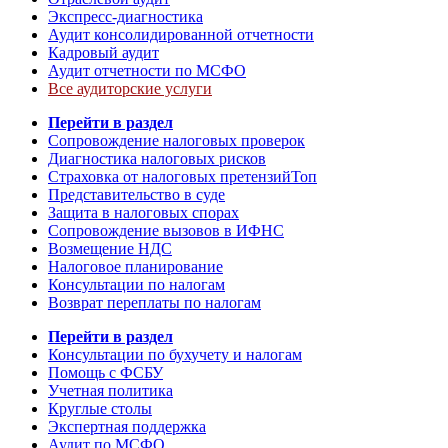
Экспресс-диагностика
Аудит консолидированной отчетности
Кадровый аудит
Аудит отчетности по МСФО
Все аудиторские услуги
Перейти в раздел
Сопровождение налоговых проверок
Диагностика налоговых рисков
Страховка от налоговых претензий
Топ
Представительство в суде
Защита в налоговых спорах
Сопровождение вызовов в ИФНС
Возмещение НДС
Налоговое планирование
Консультации по налогам
Возврат переплаты по налогам
Перейти в раздел
Консультации по бухучету и налогам
Помощь с ФСБУ
Учетная политика
Круглые столы
Экспертная поддержка
Аудит по МСФО