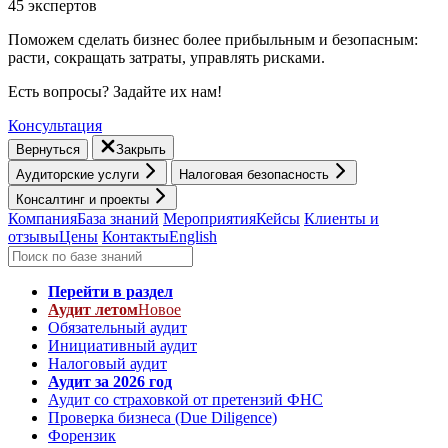
45 экспертов
Поможем сделать бизнес более прибыльным и безопасным:
расти, cокращать затраты, управлять рисками.
Есть вопросы? Задайте их нам!
Консультация
Вернуться
Закрыть
Аудиторские услуги
Налоговая безопасность
Консалтинг и проекты
Компания
База знаний
Мероприятия
Кейсы
Клиенты и
отзывы
Цены
Контакты
English
Перейти в раздел
Аудит летом
Новое
Обязательный аудит
Инициативный аудит
Налоговый аудит
Аудит за 2026 год
Аудит со страховкой от претензий ФНС
Проверка бизнеса (Due Diligence)
Форензик