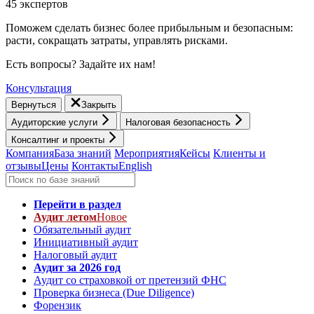
45 экспертов
Поможем сделать бизнес более прибыльным и безопасным:
расти, cокращать затраты, управлять рисками.
Есть вопросы? Задайте их нам!
Консультация
Вернуться
Закрыть
Аудиторские услуги
Налоговая безопасность
Консалтинг и проекты
Компания
База знаний
Мероприятия
Кейсы
Клиенты и
отзывы
Цены
Контакты
English
Перейти в раздел
Аудит летом
Новое
Обязательный аудит
Инициативный аудит
Налоговый аудит
Аудит за 2026 год
Аудит со страховкой от претензий ФНС
Проверка бизнеса (Due Diligence)
Форензик