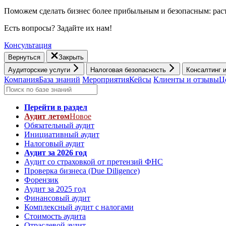
Поможем сделать бизнес более прибыльным и безопасным: раст
Есть вопросы? Задайте их нам!
Консультация
Вернуться
Закрыть
Аудиторские услуги
Налоговая безопасность
Консалтинг 
Компания
База знаний
Мероприятия
Кейсы
Клиенты и отзывы
Ц
Перейти в раздел
Аудит летом
Новое
Обязательный аудит
Инициативный аудит
Налоговый аудит
Аудит за 2026 год
Аудит со страховкой от претензий ФНС
Проверка бизнеса (Due Diligence)
Форензик
Аудит за 2025 год
Финансовый аудит
Комплексный аудит с налогами
Стоимость аудита
Отраслевой аудит