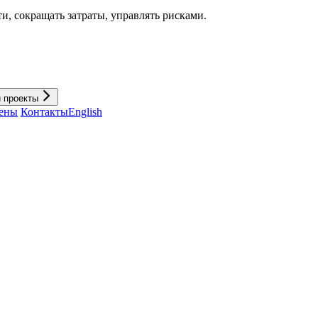
и, cокращать затраты, управлять рисками.
и проекты
ены
Контакты
English