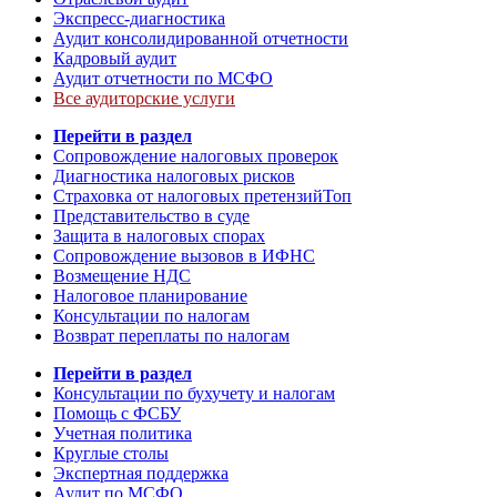
Экспресс-диагностика
Аудит консолидированной отчетности
Кадровый аудит
Аудит отчетности по МСФО
Все аудиторские услуги
Перейти в раздел
Сопровождение налоговых проверок
Диагностика налоговых рисков
Страховка от налоговых претензий
Топ
Представительство в суде
Защита в налоговых спорах
Сопровождение вызовов в ИФНС
Возмещение НДС
Налоговое планирование
Консультации по налогам
Возврат переплаты по налогам
Перейти в раздел
Консультации по бухучету и налогам
Помощь с ФСБУ
Учетная политика
Круглые столы
Экспертная поддержка
Аудит по МСФО