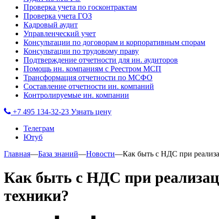
Проверка учета по госконтрактам
Проверка учета ГОЗ
Кадровый аудит
Управленческий учет
Консультации по договорам и корпоративным спорам
Консультации по трудовому праву
Подтверждение отчетности для ин. аудиторов
Помощь ин. компаниям с Реестром МСП
Трансформация отчетности по МСФО
Составление отчетности ин. компаний
Контролируемые ин. компании
+7 495 134-32-23
Узнать цену
Телеграм
Ютуб
Главная
—
База знаний
—
Новости
—
Как быть с НДС при реализ
Как быть с НДС при реализац
техники?