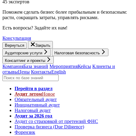
45 экспертов
Поможем сделать бизнес более прибыльным и безопасным:
расти, cокращать затраты, управлять рисками.
Есть вопросы? Задайте их нам!
Консультация
Вернуться
Закрыть
Аудиторские услуги
Налоговая безопасность
Консалтинг и проекты
Компания
База знаний
Мероприятия
Кейсы
Клиенты и
отзывы
Цены
Контакты
English
Перейти в раздел
Аудит летом
Новое
Обязательный аудит
Инициативный аудит
Налоговый аудит
Аудит за 2026 год
Аудит со страховкой от претензий ФНС
Проверка бизнеса (Due Diligence)
Форензик