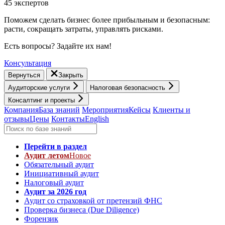
45 экспертов
Поможем сделать бизнес более прибыльным и безопасным:
расти, cокращать затраты, управлять рисками.
Есть вопросы? Задайте их нам!
Консультация
Вернуться
Закрыть
Аудиторские услуги
Налоговая безопасность
Консалтинг и проекты
Компания
База знаний
Мероприятия
Кейсы
Клиенты и
отзывы
Цены
Контакты
English
Перейти в раздел
Аудит летом
Новое
Обязательный аудит
Инициативный аудит
Налоговый аудит
Аудит за 2026 год
Аудит со страховкой от претензий ФНС
Проверка бизнеса (Due Diligence)
Форензик