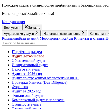
Поможем сделать бизнес более прибыльным и безопасным: раст
Есть вопросы? Задайте их нам!
Консультация
Вернуться
Закрыть
Аудиторские услуги
Налоговая безопасность
Консалтинг 
Компания
База знаний
Мероприятия
Кейсы
Клиенты и отзывы
Ц
Перейти в раздел
Аудит летом
Новое
Обязательный аудит
Инициативный аудит
Налоговый аудит
Аудит за 2026 год
Аудит со страховкой от претензий ФНС
Проверка бизнеса (Due Diligence)
Форензик
Аудит за 2025 год
Финансовый аудит
Комплексный аудит с налогами
Стоимость аудита
Отраслевой аудит