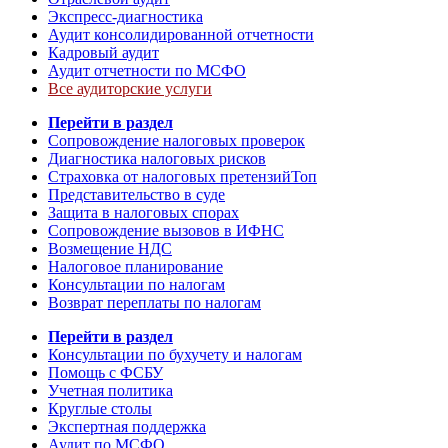
Экспресс-диагностика
Аудит консолидированной отчетности
Кадровый аудит
Аудит отчетности по МСФО
Все аудиторские услуги
Перейти в раздел
Сопровождение налоговых проверок
Диагностика налоговых рисков
Страховка от налоговых претензий
Топ
Представительство в суде
Защита в налоговых спорах
Сопровождение вызовов в ИФНС
Возмещение НДС
Налоговое планирование
Консультации по налогам
Возврат переплаты по налогам
Перейти в раздел
Консультации по бухучету и налогам
Помощь с ФСБУ
Учетная политика
Круглые столы
Экспертная поддержка
Аудит по МСФО