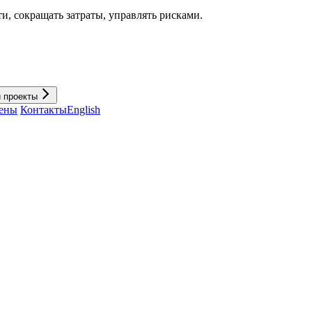
и, cокращать затраты, управлять рисками.
и проекты
ены
Контакты
English