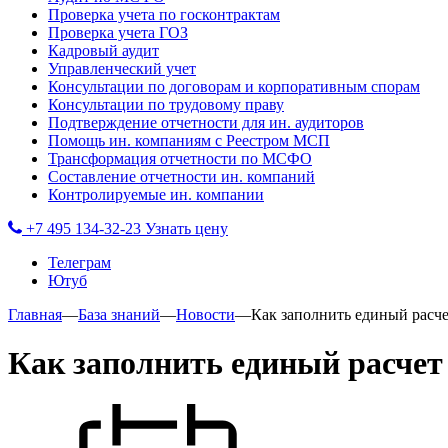
Проверка учета по госконтрактам
Проверка учета ГОЗ
Кадровый аудит
Управленческий учет
Консультации по договорам и корпоративным спорам
Консультации по трудовому праву
Подтверждение отчетности для ин. аудиторов
Помощь ин. компаниям с Реестром МСП
Трансформация отчетности по МСФО
Составление отчетности ин. компаний
Контролируемые ин. компании
+7 495 134-32-23
Узнать цену
Телеграм
Ютуб
Главная
—
База знаний
—
Новости
—
Как заполнить единый расче
Как заполнить единый расчет