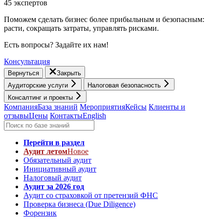
45 экспертов
Поможем сделать бизнес более прибыльным и безопасным:
расти, cокращать затраты, управлять рисками.
Есть вопросы? Задайте их нам!
Консультация
Вернуться
Закрыть
Аудиторские услуги
Налоговая безопасность
Консалтинг и проекты
Компания
База знаний
Мероприятия
Кейсы
Клиенты и
отзывы
Цены
Контакты
English
Перейти в раздел
Аудит летом
Новое
Обязательный аудит
Инициативный аудит
Налоговый аудит
Аудит за 2026 год
Аудит со страховкой от претензий ФНС
Проверка бизнеса (Due Diligence)
Форензик