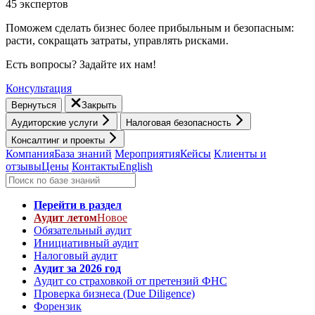
45 экспертов
Поможем сделать бизнес более прибыльным и безопасным:
расти, cокращать затраты, управлять рисками.
Есть вопросы? Задайте их нам!
Консультация
Вернуться
Закрыть
Аудиторские услуги
Налоговая безопасность
Консалтинг и проекты
Компания
База знаний
Мероприятия
Кейсы
Клиенты и
отзывы
Цены
Контакты
English
Перейти в раздел
Аудит летом
Новое
Обязательный аудит
Инициативный аудит
Налоговый аудит
Аудит за 2026 год
Аудит со страховкой от претензий ФНС
Проверка бизнеса (Due Diligence)
Форензик