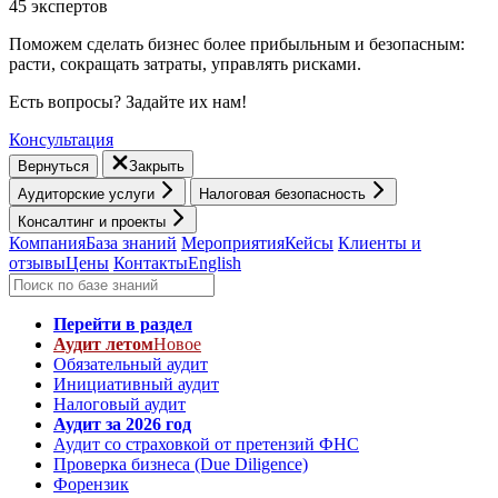
45 экспертов
Поможем сделать бизнес более прибыльным и безопасным:
расти, cокращать затраты, управлять рисками.
Есть вопросы? Задайте их нам!
Консультация
Вернуться
Закрыть
Аудиторские услуги
Налоговая безопасность
Консалтинг и проекты
Компания
База знаний
Мероприятия
Кейсы
Клиенты и
отзывы
Цены
Контакты
English
Перейти в раздел
Аудит летом
Новое
Обязательный аудит
Инициативный аудит
Налоговый аудит
Аудит за 2026 год
Аудит со страховкой от претензий ФНС
Проверка бизнеса (Due Diligence)
Форензик