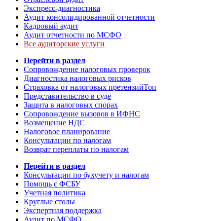
Экспресс-диагностика
Аудит консолидированной отчетности
Кадровый аудит
Аудит отчетности по МСФО
Все аудиторские услуги
Перейти в раздел
Сопровождение налоговых проверок
Диагностика налоговых рисков
Страховка от налоговых претензий
Топ
Представительство в суде
Защита в налоговых спорах
Сопровождение вызовов в ИФНС
Возмещение НДС
Налоговое планирование
Консультации по налогам
Возврат переплаты по налогам
Перейти в раздел
Консультации по бухучету и налогам
Помощь с ФСБУ
Учетная политика
Круглые столы
Экспертная поддержка
Аудит по МСФО