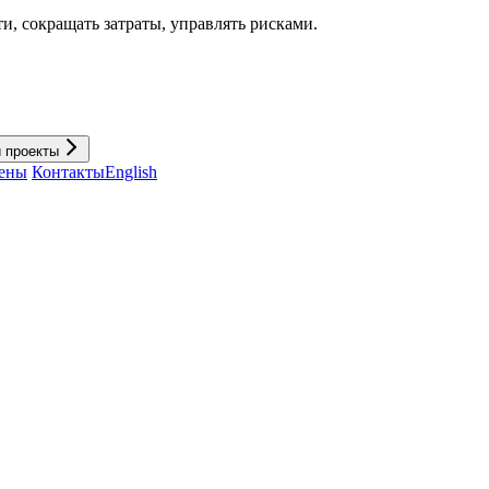
и, cокращать затраты, управлять рисками.
и проекты
ены
Контакты
English