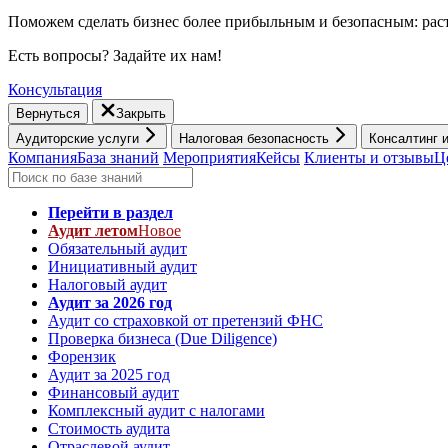
Поможем сделать бизнес более прибыльным и безопасным: раст
Есть вопросы? Задайте их нам!
Консультация
Вернуться
Закрыть
Аудиторские услуги
Налоговая безопасность
Консалтинг 
Компания
База знаний
Мероприятия
Кейсы
Клиенты и отзывы
Ц
Перейти в раздел
Аудит летом
Новое
Обязательный аудит
Инициативный аудит
Налоговый аудит
Аудит за 2026 год
Аудит со страховкой от претензий ФНС
Проверка бизнеса (Due Diligence)
Форензик
Аудит за 2025 год
Финансовый аудит
Комплексный аудит с налогами
Стоимость аудита
Отраслевой аудит