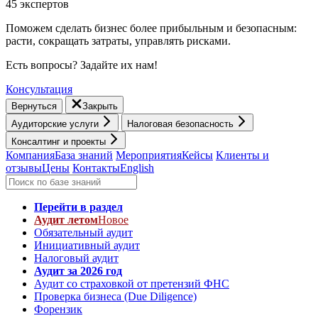
45 экспертов
Поможем сделать бизнес более прибыльным и безопасным:
расти, cокращать затраты, управлять рисками.
Есть вопросы? Задайте их нам!
Консультация
Вернуться
Закрыть
Аудиторские услуги
Налоговая безопасность
Консалтинг и проекты
Компания
База знаний
Мероприятия
Кейсы
Клиенты и
отзывы
Цены
Контакты
English
Перейти в раздел
Аудит летом
Новое
Обязательный аудит
Инициативный аудит
Налоговый аудит
Аудит за 2026 год
Аудит со страховкой от претензий ФНС
Проверка бизнеса (Due Diligence)
Форензик