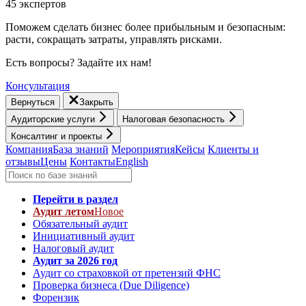
45 экспертов
Поможем сделать бизнес более прибыльным и безопасным:
расти, cокращать затраты, управлять рисками.
Есть вопросы? Задайте их нам!
Консультация
Вернуться
Закрыть
Аудиторские услуги
Налоговая безопасность
Консалтинг и проекты
Компания
База знаний
Мероприятия
Кейсы
Клиенты и
отзывы
Цены
Контакты
English
Перейти в раздел
Аудит летом
Новое
Обязательный аудит
Инициативный аудит
Налоговый аудит
Аудит за 2026 год
Аудит со страховкой от претензий ФНС
Проверка бизнеса (Due Diligence)
Форензик