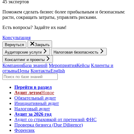
45 экспертов
Поможем сделать бизнес более прибыльным и безопасным:
расти, cокращать затраты, управлять рисками.
Есть вопросы? Задайте их нам!
Консультация
Вернуться
Закрыть
Аудиторские услуги
Налоговая безопасность
Консалтинг и проекты
Компания
База знаний
Мероприятия
Кейсы
Клиенты и
отзывы
Цены
Контакты
English
Перейти в раздел
Аудит летом
Новое
Обязательный аудит
Инициативный аудит
Налоговый аудит
Аудит за 2026 год
Аудит со страховкой от претензий ФНС
Проверка бизнеса (Due Diligence)
Форензик