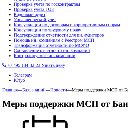
Проверка учета по госконтрактам
Проверка учета ГОЗ
Кадровый аудит
Управленческий учет
Консультации по договорам и корпоративным спорам
Консультации по трудовому праву
Подтверждение отчетности для ин. аудиторов
Помощь ин. компаниям с Реестром МСП
Трансформация отчетности по МСФО
Составление отчетности ин. компаний
Контролируемые ин. компании
+7 495 134-32-23
Узнать цену
Телеграм
Ютуб
Главная
—
База знаний
—
Новости
—
Меры поддержки МСП от Ба
Меры поддержки МСП от Бан