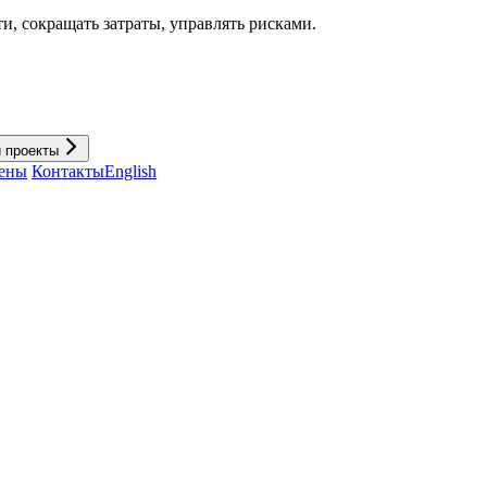
и, cокращать затраты, управлять рисками.
и проекты
ены
Контакты
English