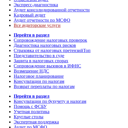
Экспресс-диагностика
Аудит консолидированной отчетности
Кадровый аудит
Аудит отчетности по МСФО
Все аудиторские услуги
Перейти в раздел
Сопровождение налоговых проверок
Диагностика налоговых рисков
Страховка от налоговых претензий
Топ
Представительство в суде
Защита в налоговых спорах
Сопровождение вызовов в ИФНС
Возмещение НДС
Налоговое планирование
Консультации по налогам
Возврат переплаты по налогам
Перейти в раздел
Консультации по бухучету и налогам
Помощь с ФСБУ
Учетная политика
Круглые столы
Экспертная поддержка
Аудит по МСФО