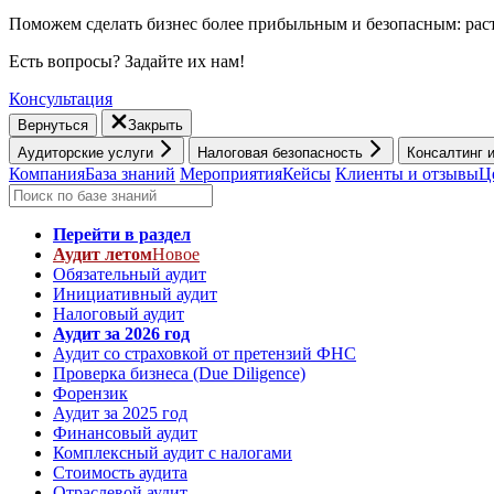
Поможем сделать бизнес более прибыльным и безопасным: раст
Есть вопросы? Задайте их нам!
Консультация
Вернуться
Закрыть
Аудиторские услуги
Налоговая безопасность
Консалтинг 
Компания
База знаний
Мероприятия
Кейсы
Клиенты и отзывы
Ц
Перейти в раздел
Аудит летом
Новое
Обязательный аудит
Инициативный аудит
Налоговый аудит
Аудит за 2026 год
Аудит со страховкой от претензий ФНС
Проверка бизнеса (Due Diligence)
Форензик
Аудит за 2025 год
Финансовый аудит
Комплексный аудит с налогами
Стоимость аудита
Отраслевой аудит