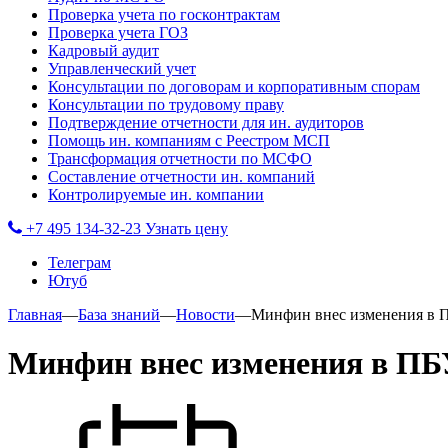
Проверка учета по госконтрактам
Проверка учета ГОЗ
Кадровый аудит
Управленческий учет
Консультации по договорам и корпоративным спорам
Консультации по трудовому праву
Подтверждение отчетности для ин. аудиторов
Помощь ин. компаниям с Реестром МСП
Трансформация отчетности по МСФО
Составление отчетности ин. компаний
Контролируемые ин. компании
+7 495 134-32-23
Узнать цену
Телеграм
Ютуб
Главная
—
База знаний
—
Новости
—
Минфин внес изменения в П
Минфин внес изменения в ПБУ