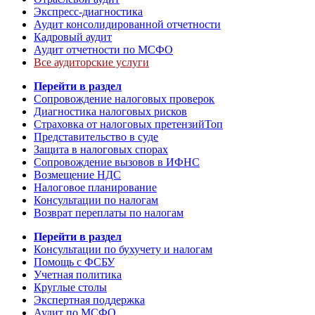
Экспресс-диагностика
Аудит консолидированной отчетности
Кадровый аудит
Аудит отчетности по МСФО
Все аудиторские услуги
Перейти в раздел
Сопровождение налоговых проверок
Диагностика налоговых рисков
Страховка от налоговых претензий
Топ
Представительство в суде
Защита в налоговых спорах
Сопровождение вызовов в ИФНС
Возмещение НДС
Налоговое планирование
Консультации по налогам
Возврат переплаты по налогам
Перейти в раздел
Консультации по бухучету и налогам
Помощь с ФСБУ
Учетная политика
Круглые столы
Экспертная поддержка
Аудит по МСФО