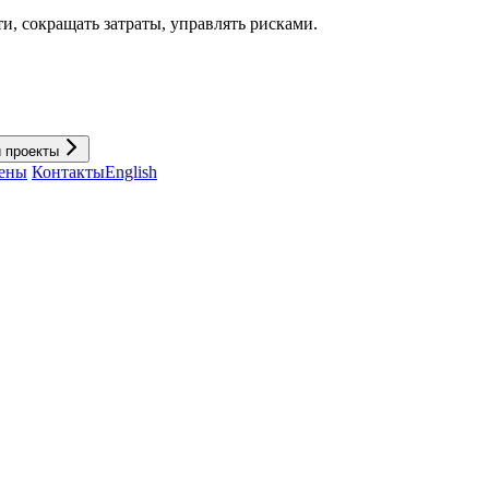
и, cокращать затраты, управлять рисками.
и проекты
ены
Контакты
English