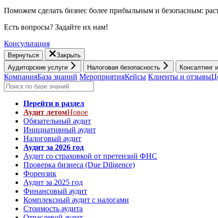
Поможем сделать бизнес более прибыльным и безопасным: раст
Есть вопросы? Задайте их нам!
Консультация
Вернуться
Закрыть
Аудиторские услуги
Налоговая безопасность
Консалтинг 
Компания
База знаний
Мероприятия
Кейсы
Клиенты и отзывы
Ц
Перейти в раздел
Аудит летом
Новое
Обязательный аудит
Инициативный аудит
Налоговый аудит
Аудит за 2026 год
Аудит со страховкой от претензий ФНС
Проверка бизнеса (Due Diligence)
Форензик
Аудит за 2025 год
Финансовый аудит
Комплексный аудит с налогами
Стоимость аудита
Отраслевой аудит